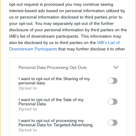
opt-out request is processed you may continue seeing
interest-based ads based on personal information utilized by
us or personal information disclosed to third parties prior to
your opt-out. You may separately opt-out of the further
disclosure of your personal information by third parties on the
IAB’s list of downstream participants. This information may
also be disclosed by us to third parties on the
IAB’s List of
Downstream Participants
that may further disclose it to other
της Ζωής μας
third parties.
Οι άνθρωποι, οι αυθεντικές ιστορίες,
Please note that this website/app uses one or more Google
Personal Data Processing Opt Outs
το ελληνικό καλοκαίρι και ένας
services and may gather and store information including but
πολιτισμός που μας ενώνει κάθε μέρα.
not limited to your visit or usage behaviour. You may click to
I want to opt-out of the Sharing of my
personal data.
grant or deny consent to Google and its third-party tags to
Opted In
use your data for below specified purposes in below Google
ΟΣΑ ΧΡΕΙΑΖΕΣΑΙ
consent section.
ΓΙΑ ΤΟ ΚΑΛΟΚΑΙΡΙ ΣΟΥ →
I want to opt-out of the Sale of my
Personal Data.
Opted In
I want to opt-out of processing my
Personal Data for Targeted Advertising.
Opted In
ΤΟ ΠΑΡΟΝ ΤΗΣ ΚΥΡΙΑΚΗΣ