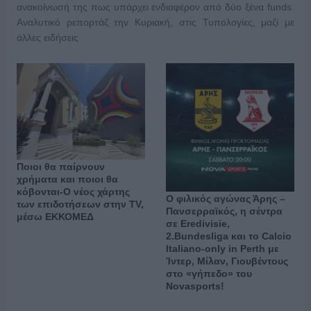
ανακοίνωσή της πως υπάρχει ενδιαφέρον από δύο ξένα funds.
Αναλυτικό ρεπορτάζ την Κυριακή, στις Τυπολογίες, μαζί με
άλλες ειδήσεις
Ποιοι θα παίρνουν
χρήματα και ποιοι θα
κόβονται-Ο νέος χάρτης
Ο φιλικός αγώνας Άρης –
των επιδοτήσεων στην TV,
Πανσερραϊκός, η σέντρα
μέσω ΕΚΚΟΜΕΔ
σε Eredivisie,
2.Bundesliga και το Calcio
Italiano-only in Perth με
Ίντερ, Μίλαν, Γιουβέντους
στο «γήπεδο» του
Novasports!