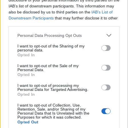
disclosure of your personal information by third parties on the
IAB’s list of downstream participants. This information may
also be disclosed by us to third parties on the
IAB’s List of
Downstream Participants
that may further disclose it to other
third parties.
Please note that this website/app uses one or more Google
Personal Data Processing Opt Outs
services and may gather and store information including but
not limited to your visit or usage behaviour. You may click to
I want to opt-out of the Sharing of my
personal data.
grant or deny consent to Google and its third-party tags to
Opted In
use your data for below specified purposes in below Google
της Ζωής μας
consent section.
I want to opt-out of the Sale of my
Personal Data.
Οι άνθρωποι, οι αυθεντικές ιστορίες,
Opted In
το ελληνικό καλοκαίρι και ένας
πολιτισμός που μας ενώνει κάθε μέρα.
I want to opt-out of processing my
Personal Data for Targeted Advertising.
Opted In
ΟΣΑ ΧΡΕΙΑΖΕΣΑΙ
I want to opt-out of Collection, Use,
ΓΙΑ ΤΟ ΚΑΛΟΚΑΙΡΙ ΣΟΥ →
Retention, Sale, and/or Sharing of my
Personal Data that Is Unrelated with the
Purposes for which it was collected.
Opted Out