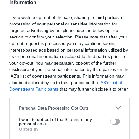
Information
Η ΣΤΗΛΗ ΜΑΣ
If you wish to opt-out of the sale, sharing to third parties, or
processing of your personal or sensitive information for
targeted advertising by us, please use the below opt-out
section to confirm your selection. Please note that after your
opt-out request is processed you may continue seeing
interest-based ads based on personal information utilized by
us or personal information disclosed to third parties prior to
your opt-out. You may separately opt-out of the further
disclosure of your personal information by third parties on the
IAB’s list of downstream participants. This information may
also be disclosed by us to third parties on the
IAB’s List of
Downstream Participants
that may further disclose it to other
third parties.
Please note that this website/app uses one or more Google
Personal Data Processing Opt Outs
services and may gather and store information including but
not limited to your visit or usage behaviour. You may click to
I want to opt-out of the Sharing of my
personal data.
grant or deny consent to Google and its third-party tags to
Opted In
use your data for below specified purposes in below Google
της Ζωής μας