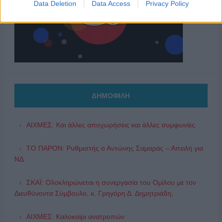
Data Deletion
Data Access
Privacy Policy
ΔΗΜΟΦΙΛΗ
ΑΙΧΜΕΣ: Και άλλες αποχωρήσεις και άλλες συμφωνίες
ΤΟ ΠΑΡΟΝ: Ρυθμιστής ο Αντώνης Σαμαράς – Απειλή για
ΝΔ
ΣΚΑΪ: Ολοκληρώνεται η συνεργασία του Ομίλου με τον
Διευθύνοντα Σύμβουλο, κ. Γρηγόρη Δ. Δημητριάδη,
ΑΙΧΜΕΣ: Καλοκαίρι ανατροπών