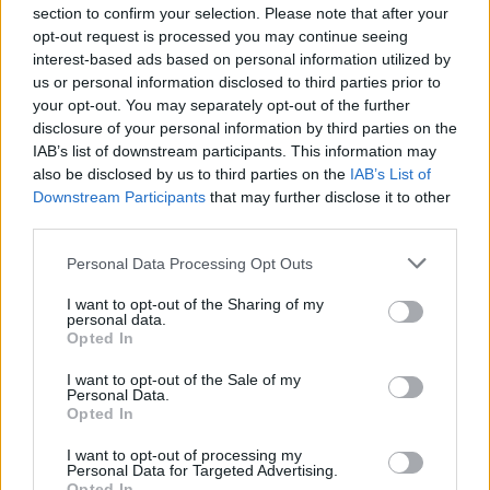
section to confirm your selection. Please note that after your
opt-out request is processed you may continue seeing
της Ζωής μας
interest-based ads based on personal information utilized by
us or personal information disclosed to third parties prior to
Οι άνθρωποι, οι αυθεντικές ιστορίες,
το ελληνικό καλοκαίρι και ένας
your opt-out. You may separately opt-out of the further
πολιτισμός που μας ενώνει κάθε μέρα.
disclosure of your personal information by third parties on the
IAB’s list of downstream participants. This information may
also be disclosed by us to third parties on the
IAB’s List of
ΟΣΑ ΧΡΕΙΑΖΕΣΑΙ
Downstream Participants
that may further disclose it to other
ΓΙΑ ΤΟ ΚΑΛΟΚΑΙΡΙ ΣΟΥ →
third parties.
Please note that this website/app uses one or more Google
Personal Data Processing Opt Outs
services and may gather and store information including but
not limited to your visit or usage behaviour. You may click to
I want to opt-out of the Sharing of my
personal data.
grant or deny consent to Google and its third-party tags to
ΤΟ ΠΑΡΟΝ ΤΗΣ ΚΥΡΙΑΚΗΣ
Opted In
use your data for below specified purposes in below Google
consent section.
I want to opt-out of the Sale of my
Personal Data.
Opted In
I want to opt-out of processing my
Personal Data for Targeted Advertising.
Opted In