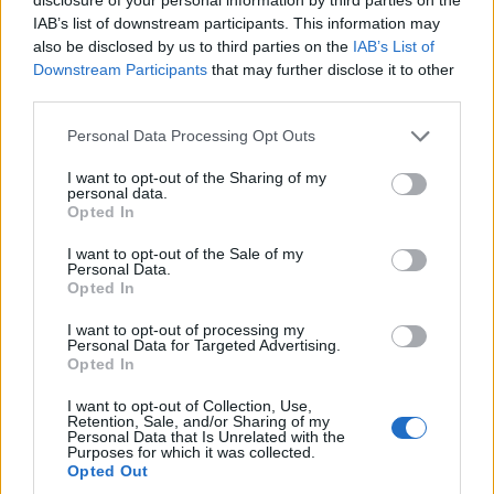
IAB’s list of downstream participants. This information may
also be disclosed by us to third parties on the
IAB’s List of
Downstream Participants
that may further disclose it to other
third parties.
Please note that this website/app uses one or more Google
Personal Data Processing Opt Outs
services and may gather and store information including but
Η ΣΤΗΛΗ ΜΑΣ
not limited to your visit or usage behaviour. You may click to
I want to opt-out of the Sharing of my
personal data.
grant or deny consent to Google and its third-party tags to
Opted In
use your data for below specified purposes in below Google
consent section.
I want to opt-out of the Sale of my
Personal Data.
Opted In
I want to opt-out of processing my
Personal Data for Targeted Advertising.
Opted In
I want to opt-out of Collection, Use,
Retention, Sale, and/or Sharing of my
Personal Data that Is Unrelated with the
Purposes for which it was collected.
Opted Out