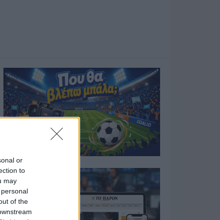
sonal or
ection to
ou may
 personal
out of the
 downstream