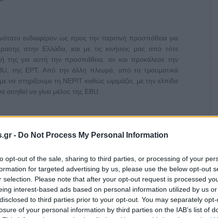
ονότατο ενδιαφέρον ως προς την περσινή προσπάθεια για
ρασης στην Ελλάδα, και με τις κινήσεις μας από τότε
ή της για αυτή την προσπάθεια, αν και προκάλεσε την
BU, της ΕΡΤ. Από την άλλη πλευρά, από τα τραυματικά
ε να στηρίξουμε τη ΝΕΡΙΤ καθώς ωριμάζει, με την ελπίδα
α αιτηθεί να γίνει μέλος της EBU.
.gr -
Do Not Process My Personal Information
to opt-out of the sale, sharing to third parties, or processing of your per
formation for targeted advertising by us, please use the below opt-out s
r selection. Please note that after your opt-out request is processed y
eing interest-based ads based on personal information utilized by us or
disclosed to third parties prior to your opt-out. You may separately opt-
losure of your personal information by third parties on the IAB’s list of