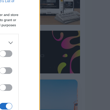
B’s List of
er and store
to grant or
ed purposes
Η ΣΤΗΛΗ ΜΑΣ