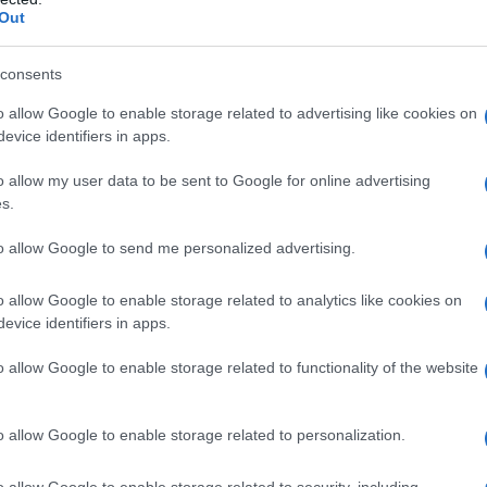
ο κλείσιμο της ΕΡΤ, ήταν μερικώς στηριγμένη σε αυτή τη
Out
ς 17), το Δικαστήριο κάνει ξεκάθαρη αναφορά σε όσα
ότι η σύγκληση των μελών της δημόσιας ραδιοτηλεόρασης
consents
τη νομοθετική εξουσία.
o allow Google to enable storage related to advertising like cookies on
evice identifiers in apps.
 που οι νόμοι αυτοί άλλαξαν ξαφνικά, χωρίς τον πρέποντα
ό στις Ευρωπαϊκές πρακτικές που προέβλεπαν διασφάλιση
o allow my user data to be sent to Google for online advertising
ύνθεσης των ιθυνόντων της δημόσιας ραδιοτηλεόρασης.
s.
σταση του Εποπτικού Συμβουλίου ήταν κάτι σύνθετο και
to allow Google to send me personalized advertising.
ς, αισθανόμαστε ότι η νέα διαδικασία στερείται νομικών
τησία και τον πλουραλισμό, καθώς η σύνθεση του ΕΣ
o allow Google to enable storage related to analytics like cookies on
ν, με απλή πλειοψηφία που βασίζεται στις προτάσεις του
evice identifiers in apps.
υπουργού.
o allow Google to enable storage related to functionality of the website
λιτικής ανεξαρτησίας της δημόσιας ραδιοτηλεόρασης,
Ευρωπαϊκή Συμβούλιο [και κυρίως με τις συστάσεις της
o allow Google to enable storage related to personalization.
o allow Google to enable storage related to security, including
ς ανεξαρτησίας των δημόσιων ΜΜΕ και R (2012)1] που