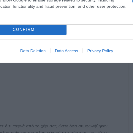
cation functionality and fraud prevention, and other user protection.
αυτών φορέων, δεν είναι θέμα έλλειψης ασφαλιστικών
ια πολιτική ευθύνη.
CONFIRM
Data Deletion
Data Access
Privacy Policy
ετε ό,τι περνά από το χέρι σας ώστε όσα συμφωνήθηκαν,
ανεξαρτησία και τον πλουραλισμό στη σύσταση του ΕΣ να