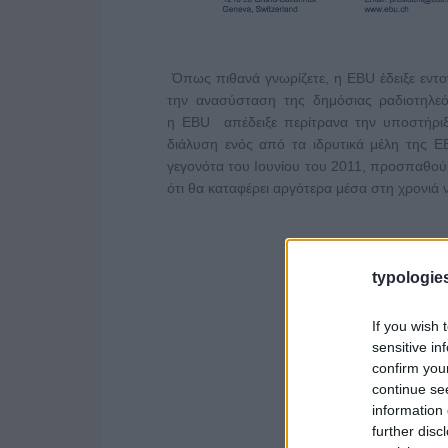
Όπως πιθανά γνωρίζετε, η EBU ἐδειξε εντ
την ανασύσταση της δημόσιας ραδιοτηλεό
η EBU απέδειξε περίτρανα την υποστήριξ
διάλυση ενός από τα ιδρυτικά μέλη της E
γεγονότα του Ιουνίου του 2011, προσπαθούμ
ότι θα καταφέρει αργότερα μέσα στη χρονιά ν
typologies
If you wish 
sensitive in
confirm you
continue se
information 
further disc