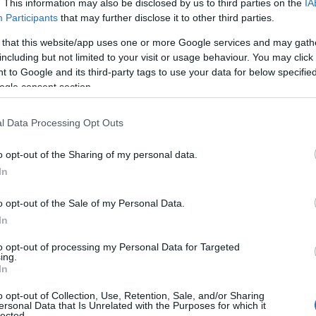
. This information may also be disclosed by us to third parties on the
IA
Participants
that may further disclose it to other third parties.
 that this website/app uses one or more Google services and may gath
including but not limited to your visit or usage behaviour. You may click 
 to Google and its third-party tags to use your data for below specifi
έλλον της δημόσιας ραδιοτηλεόρασης στην Ελλάδα, η
ogle consent section.
κλισης του Εποπτικού Συμβουλίου της ΝΕΡΙΤ, η οποία
ις 5 Αυγούστου του 2014.
l Data Processing Opt Outs
o opt-out of the Sharing of my personal data.
In
Τ, έφερε στο φως πλήθος ανησυχίες, σε εθνικό και διεθνές
ηλεόραση ως υπηρεσία, αλλά ανέσυρε και ζητήματα που
o opt-out of the Sale of my Personal Data.
 πλουραλισμό στα οπτικοακουστικά μέσα στην Ελλάδα. Οι
In
άμεσης σύστασης ενός ενδιάμεσου φορέα και λόγω της
ιναγωγείται από τις εκάστοτε κυβερνητικές δυνάμεις.
to opt-out of processing my Personal Data for Targeted
ing.
013) που αφορούσε στη ΝΕΡΙΤ, εισήγαγε έναν αριθμό
In
ύσουν τη δημόσια ραδιοτηλεόραση από την κυβερνητική
ρα ήταν οι κανόνες που αφορούσαν στη σύγκληση του
o opt-out of Collection, Use, Retention, Sale, and/or Sharing
ersonal Data that Is Unrelated with the Purposes for which it
η του Συμβουλίου της Επικρατείας με την οποία γίνεται
lected.