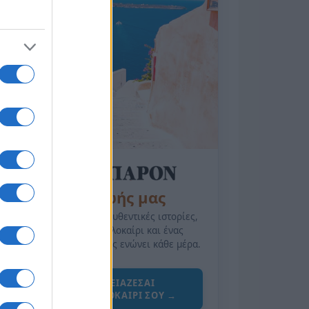
της Ζωής μας
Οι άνθρωποι, οι αυθεντικές ιστορίες,
το ελληνικό καλοκαίρι και ένας
πολιτισμός που μας ενώνει κάθε μέρα.
ΟΣΑ ΧΡΕΙΑΖΕΣΑΙ
ΓΙΑ ΤΟ ΚΑΛΟΚΑΙΡΙ ΣΟΥ →