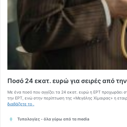
Ποσό 24 εκατ. ευρώ για σειρές από τη
Με ένα ποσό που αγγίζει τα 24 εκατ. ευρώ η ΕΡΤ προχωράει 
την ΕΡΤ, ενώ στην περίπτωση της «Μεγάλης Χίμαιρας» η ετα
Ποσό
διαβάζετε το
.
24
εκατ.
Τυπολογίες - όλα γύρω από τα media
ευρώ