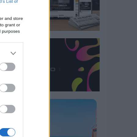
B’s List of
er and store
to grant or
ed purposes
Η ΣΤΗΛΗ ΜΑΣ