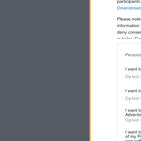
participants
Downstream 
Please note
information 
deny consent
in below Go
Persona
I want t
Opted 
I want t
Opted 
I want 
Advertis
Opted 
I want t
of my P
was col