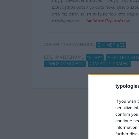
πηγή : Αγγέλα Νταρτάνου, "Αυγή" Την ανο
ΔΟΛ ζήτησε ούτε λίγο ούτε πολύ χθες ο Στ
από τις σπάνιες επισκέψεις του στο κτίρ
περιέγραψε τη …
Διαβάστε Περισσότερα...
ΑΝΗΚΕΙ ΣΤΗΝ ΚΑΤΗΓΟΡΙΑ:
ΕΦΗΜΕΡΙΔΕΣ
ΕΠΙΣΗΜΑΣΜΕΝΟ ΜΕ:
,
"ΒΗΜΑ"
ΔΗΜΗΤΡΗΣ ΚΟ
,
ΠΑΝΟΣ ΣΟΜΠΟΛΟΣ
ΣΤΑΥΡΟΣ ΨΥΧΑΡΗΣ
typologies
If you wish 
sensitive in
confirm you
continue se
information 
further disc