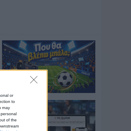
sonal or
ection to
ou may
 personal
out of the
 downstream