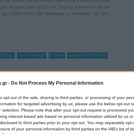
χή της ΕΣΗΕΑ για απολύσεις διοικητικών υπαλλήλων στον
αύρος Ψυχάρης από το Δ.Σ. της Ένωσης Συντακτών. Σε μια
ιο της ΕΣΗΕΑ στην οδό Ακαδημίας, ο πρόεδρος του ΔΟΛ
,
,
,
,
ΥΜΠΙΑΣ
ΕΝΥ ΜΑΓΙΑΣΗ
ΕΣΗΕΑ
ΝΑΝΑ ΝΤΑΟΥΝΤΑΚΗ
.gr -
Do Not Process My Personal Information
to opt-out of the sale, sharing to third parties, or processing of your per
formation for targeted advertising by us, please use the below opt-out s
r selection. Please note that after your opt-out request is processed y
eing interest-based ads based on personal information utilized by us or
disclosed to third parties prior to your opt-out. You may separately opt-
losure of your personal information by third parties on the IAB’s list of