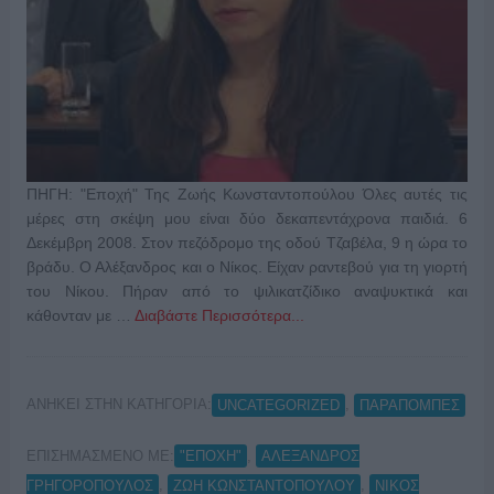
ΠΗΓΗ: "Εποχή" Της Ζωής Κωνσταντοπούλου Όλες αυτές τις
μέρες στη σκέψη μου είναι δύο δεκαπεντάχρονα παιδιά. 6
Δεκέμβρη 2008. Στον πεζόδρομο της οδού Τζαβέλα, 9 η ώρα το
βράδυ. Ο Αλέξανδρος και ο Νίκος. Είχαν ραντεβού για τη γιορτή
του Νίκου. Πήραν από το ψιλικατζίδικο αναψυκτικά και
κάθονταν με …
Διαβάστε Περισσότερα...
ΑΝΗΚΕΙ ΣΤΗΝ ΚΑΤΗΓΟΡΙΑ:
,
UNCATEGORIZED
ΠΑΡΑΠΟΜΠΕΣ
ΕΠΙΣΗΜΑΣΜΕΝΟ ΜΕ:
,
"ΕΠΟΧΗ"
ΑΛΕΞΑΝΔΡΟΣ
,
,
ΓΡΗΓΟΡΟΠΟΥΛΟΣ
ΖΩΗ ΚΩΝΣΤΑΝΤΟΠΟΥΛΟΥ
ΝΙΚΟΣ