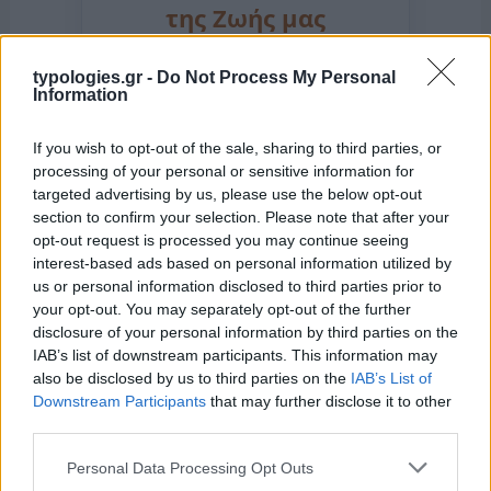
της Ζωής μας
Οι άνθρωποι, οι αυθεντικές ιστορίες,
το ελληνικό καλοκαίρι και ένας
typologies.gr -
Do Not Process My Personal
πολιτισμός που μας ενώνει κάθε μέρα.
Information
If you wish to opt-out of the sale, sharing to third parties, or
ΟΣΑ ΧΡΕΙΑΖΕΣΑΙ
processing of your personal or sensitive information for
ΓΙΑ ΤΟ ΚΑΛΟΚΑΙΡΙ ΣΟΥ →
targeted advertising by us, please use the below opt-out
section to confirm your selection. Please note that after your
opt-out request is processed you may continue seeing
interest-based ads based on personal information utilized by
us or personal information disclosed to third parties prior to
ΤΟ ΠΑΡΟΝ ΤΗΣ ΚΥΡΙΑΚΗΣ
your opt-out. You may separately opt-out of the further
disclosure of your personal information by third parties on the
IAB’s list of downstream participants. This information may
also be disclosed by us to third parties on the
IAB’s List of
Downstream Participants
that may further disclose it to other
third parties.
Please note that this website/app uses one or more Google
Personal Data Processing Opt Outs
services and may gather and store information including but