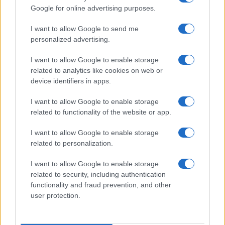
Google for online advertising purposes.
I want to allow Google to send me
personalized advertising.
I want to allow Google to enable storage
related to analytics like cookies on web or
device identifiers in apps.
I want to allow Google to enable storage
ΔΗΜΟΦΙΛΗ
related to functionality of the website or app.
I want to allow Google to enable storage
ΑΙΧΜΕΣ: Καλοκαίρι ανατροπών
related to personalization.
ΑΧΜΕΣ: Δεύτερες σκέψεις στον ΑΝΤ1...
I want to allow Google to enable storage
related to security, including authentication
functionality and fraud prevention, and other
Αποχώρησε από την Cosmote TV o Μιχάλης Τσώχος
user protection.
Ποιοι θα παίρνουν χρήματα και ποιοι θα κόβονται-Ο νέος
χάρτης των επιδοτήσεων στην TV, μέσω ΕΚΚΟΜΕΔ