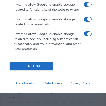
I want to allow Google to enable storage
related to functionality of the website or app.
ΔΗΜΟΦΙΛΗ
I want to allow Google to enable storage
related to personalization.
Ξεκινάει η Strawstream με αγώνες SL1 και SL2
I want to allow Google to enable storage
Με κανάλια από τη Nova και την Magenta TV ξεκινάει η
related to security, including authentication
Strawstream με αγώνες SL1 και SL2
functionality and fraud prevention, and other
user protection.
Πώς ξεκίνησε η Strawstream
ΑΙΧΜΕΣ: Και άλλες αποχωρήσεις και άλλες συμφωνίες
CONFIRM
Ισχυρή η παρέμβαση του Kontra
Data Deletion
Data Access
Privacy Policy
Τάσεις στα social media: Πυρκαγιές, νεκροί πυροσβέστες
και ακίνητα πολιτικών- Ξ εβδομάδα που έκαψε την
εμπιστοσύνη