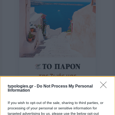
της Ζωής μας
Οι άνθρωποι, οι αυθεντικές ιστορίες,
typologies.gr -
Do Not Process My Personal
το ελληνικό καλοκαίρι και ένας
Information
πολιτισμός που μας ενώνει κάθε μέρα.
If you wish to opt-out of the sale, sharing to third parties, or
ΟΣΑ ΧΡΕΙΑΖΕΣΑΙ
processing of your personal or sensitive information for
ΓΙΑ ΤΟ ΚΑΛΟΚΑΙΡΙ ΣΟΥ →
targeted advertising by us, please use the below opt-out