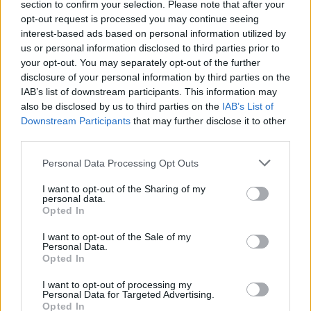
section to confirm your selection. Please note that after your
opt-out request is processed you may continue seeing
interest-based ads based on personal information utilized by
us or personal information disclosed to third parties prior to
your opt-out. You may separately opt-out of the further
ΑΙΧΜΕΣ
disclosure of your personal information by third parties on the
IAB’s list of downstream participants. This information may
also be disclosed by us to third parties on the
IAB’s List of
ΑΙΧΜΕΣ: Καλοκαίρι ανατροπών
Downstream Participants
that may further disclose it to other
third parties.
Είναι ένα Καλοκαίρι μεγάλων ανατροπών. Ορισμένες εξ
αυτών, είναι δομικές στο χώρο της τηλεόρασης και άλλες
Please note that this website/app uses one or more Google
Personal Data Processing Opt Outs
σχετίζονται με την προσπάθεια ανακατανομής της ισχύος και
services and may gather and store information including but
τις φιλοδοξίες των δημοσιογράφων και των παρουσιαστών. Οι
not limited to your visit or usage behaviour. You may click to
I want to opt-out of the Sharing of my
personal data.
αλλαγές και οι ανατροπές δεν φαίνεται να έχουν τελειώσει.
grant or deny consent to Google and its third-party tags to
Opted In
Αντιθέτως θα συνεχιστούν και θα προκαλέσουν και νέες
use your data for below specified purposes in below Google
εκπλήξεις.
consent section.
I want to opt-out of the Sale of my
Personal Data.
Opted In
I want to opt-out of processing my
Personal Data for Targeted Advertising.
Opted In