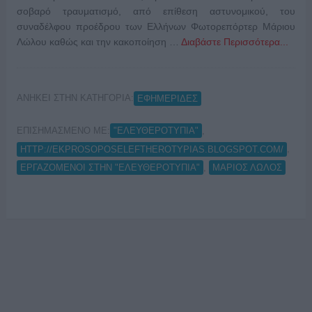
σοβαρό τραυματισμό, από επίθεση αστυνομικού, του
συναδέλφου προέδρου των Ελλήνων Φωτορεπόρτερ Μάριου
Λώλου καθώς και την κακοποίηση …
Διαβάστε Περισσότερα...
ΑΝΗΚΕΙ ΣΤΗΝ ΚΑΤΗΓΟΡΙΑ:
ΕΦΗΜΕΡΙΔΕΣ
ΕΠΙΣΗΜΑΣΜΕΝΟ ΜΕ:
,
"ΕΛΕΥΘΕΡΟΤΥΠΙΑ"
,
HTTP://EKPROSOPOSELEFTHEROTYPIAS.BLOGSPOT.COM/
,
ΕΡΓΑΖΟΜΕΝΟΙ ΣΤΗΝ "ΕΛΕΥΘΕΡΟΤΥΠΙΑ"
ΜΑΡΙΟΣ ΛΩΛΟΣ