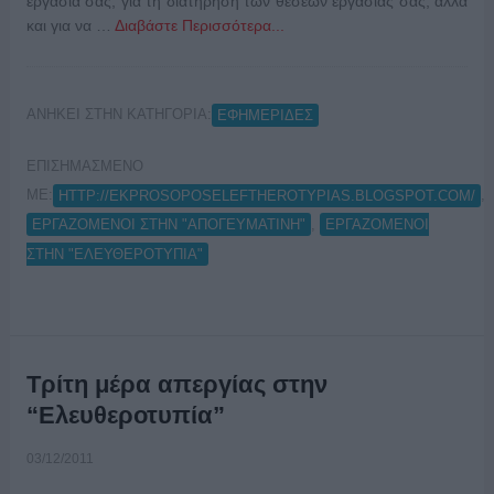
εργασία σας, για τη διατήρηση των θέσεων εργασίας σας, αλλά
και για να …
Διαβάστε Περισσότερα...
ΑΝΗΚΕΙ ΣΤΗΝ ΚΑΤΗΓΟΡΙΑ:
ΕΦΗΜΕΡΙΔΕΣ
ΕΠΙΣΗΜΑΣΜΕΝΟ
ΜΕ:
,
HTTP://EKPROSOPOSELEFTHEROTYPIAS.BLOGSPOT.COM/
,
ΕΡΓΑΖΟΜΕΝΟΙ ΣΤΗΝ "ΑΠΟΓΕΥΜΑΤΙΝΗ"
ΕΡΓΑΖΟΜΕΝΟΙ
ΣΤΗΝ "ΕΛΕΥΘΕΡΟΤΥΠΙΑ"
Τρίτη μέρα απεργίας στην
“Ελευθεροτυπία”
03/12/2011