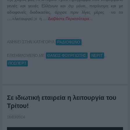
γενιές και γενιές Ελλήνων και όχι μόνο, παράνομα και με
αδιαφανείς διαδικασίες, άρχισε πριν λίγες μέρες να το
….«λειτουργεί ;» η …
Διαβάστε Περισσότερα...
ΑΝΗΚΕΙ ΣΤΗΝ ΚΑΤΗΓΟΡΙΑ:
ΡΑΔΙΟΦΩΝΟ
ΕΠΙΣΗΜΑΣΜΕΝΟ ΜΕ:
,
,
ΘΑΝΟΣ ΦΟΥΡΓΙΩΤΗΣ
ΝΕΡΙΤ
ΠΟΣΠΕΡΤ
Σε ιδιωτική εταιρεία η λειτουργία του
Τρίτου!
16/03/2014