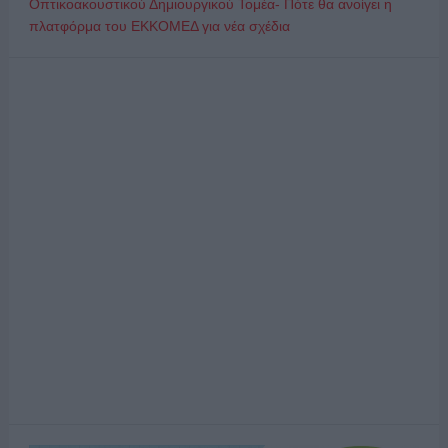
Οπτικοακουστικού Δημιουργικού Τομέα- Πότε θα ανοίγει η
πλατφόρμα του ΕΚΚΟΜΕΔ για νέα σχέδια