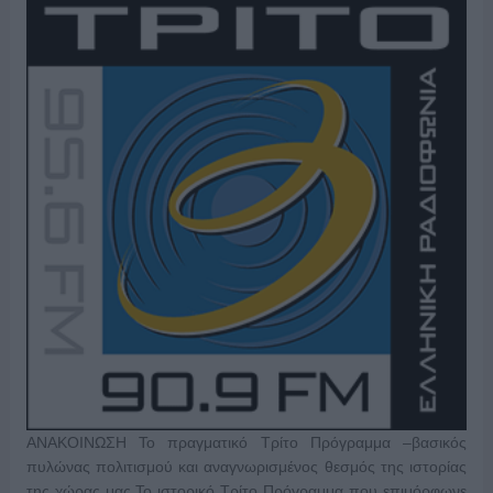
ΑΝΑΚΟΙΝΩΣΗ Το πραγματικό Τρίτο Πρόγραμμα –βασικός
πυλώνας πολιτισμού και αναγνωρισμένος θεσμός της ιστορίας
της χώρας μας.Το ιστορικό Τρίτο Πρόγραμμα που επιμόρφωνε