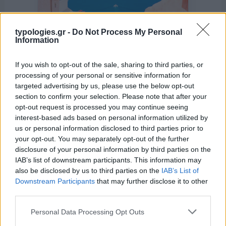
typologies.gr -
Do Not Process My Personal
Information
If you wish to opt-out of the sale, sharing to third parties, or
processing of your personal or sensitive information for
targeted advertising by us, please use the below opt-out
section to confirm your selection. Please note that after your
opt-out request is processed you may continue seeing
interest-based ads based on personal information utilized by
us or personal information disclosed to third parties prior to
της Ζωής μας
your opt-out. You may separately opt-out of the further
Οι άνθρωποι, οι αυθεντικές ιστορίες,
disclosure of your personal information by third parties on the
το ελληνικό καλοκαίρι και ένας
IAB’s list of downstream participants. This information may
πολιτισμός που μας ενώνει κάθε μέρα.
also be disclosed by us to third parties on the
IAB’s List of
Downstream Participants
that may further disclose it to other
third parties.
ΟΣΑ ΧΡΕΙΑΖΕΣΑΙ
ΓΙΑ ΤΟ ΚΑΛΟΚΑΙΡΙ ΣΟΥ →
Please note that this website/app uses one or more Google
Personal Data Processing Opt Outs
services and may gather and store information including but