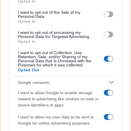
Opted In
use your data for below specified purposes in below Google
consent section.
I want to opt-out of the Sale of my
Personal Data.
Opted In
I want to opt-out of processing my
της Ζωής μας
Personal Data for Targeted Advertising.
Opted In
Οι άνθρωποι, οι αυθεντικές ιστορίες,
το ελληνικό καλοκαίρι και ένας
I want to opt-out of Collection, Use,
Retention, Sale, and/or Sharing of my
πολιτισμός που μας ενώνει κάθε μέρα.
Personal Data that Is Unrelated with the
Purposes for which it was collected.
Opted Out
ΟΣΑ ΧΡΕΙΑΖΕΣΑΙ
ΓΙΑ ΤΟ ΚΑΛΟΚΑΙΡΙ ΣΟΥ →
Google consents
I want to allow Google to enable storage
related to advertising like cookies on web or
device identifiers in apps.
ΤΟ ΠΑΡΟΝ ΤΗΣ ΚΥΡΙΑΚΗΣ
I want to allow my user data to be sent to
Google for online advertising purposes.