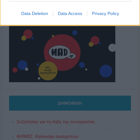
Data Deletion
Data Access
Privacy Policy
ΔΗΜΟΦΙΛΗ
Συζητήσεις για τη λήξη της συνεργασίας
ΑΙΧΜΕΣ: Καλοκαίρι ανατροπών