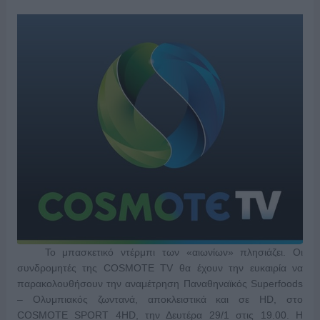
Το μπασκετικό ντέρμπι των «αιωνίων» πλησιάζει. Οι
συνδρομητές της COSMOTE TV θα έχουν την ευκαιρία να
παρακολουθήσουν την αναμέτρηση Παναθηναϊκός Superfoods
– Ολυμπιακός ζωντανά, αποκλειστικά και σε HD, στο
COSMOTE SPORT 4HD, την Δευτέρα 29/1 στις 19.00. Η