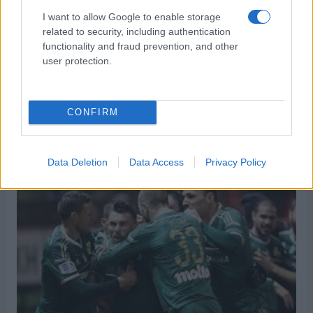
FM
I want to allow Google to enable storage
related to security, including authentication
functionality and fraud prevention, and other
user protection.
24 ώρες Παναθηναϊκός – Ολυμπιακός
CONFIRM
μόνο στα Novasports!
13/11/2015
Data Deletion
Data Access
Privacy Policy