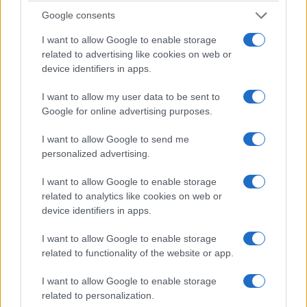
Google consents
19/11/2015
I want to allow Google to enable storage
related to advertising like cookies on web or
device identifiers in apps.
I want to allow my user data to be sent to
Google for online advertising purposes.
I want to allow Google to send me
ΔΕΛΤΙΟ ΤΥΠΟΥ Ρεπορτάζ, αναλύσεις, σχόλια, συνεντεύξεις,
personalized advertising.
επικοινωνία… Όλα σε φόντο πράσινο και κόκκινο. Το μεγάλο
ντέρμπι του Παναθηναϊκού με τον Ολυμπιακό έχει ΞΕΚΙΝΗΣΕΙ
I want to allow Google to enable storage
ήδη στον ΣΠΟΡ FM 94,6. Η κορυφαία αθλητική συχνότητα της
related to analytics like cookies on web or
χώρας τροποποιεί το πρόγραμμά της και σας κρατά ενήμερους
device identifiers in apps.
24 ώρες το …
Διαβάστε Περισσότερα...
I want to allow Google to enable storage
related to functionality of the website or app.
ΑΝΗΚΕΙ ΣΤΗΝ ΚΑΤΗΓΟΡΙΑ:
,
ΑΝΑΚΟΙΝΩΣΕΙΣ
ΡΑΔΙΟΦΩΝΟ
I want to allow Google to enable storage
related to personalization.
ΕΠΙΣΗΜΑΣΜΕΝΟ ΜΕ:
,
ΠΑΝΑΘΗΝΑΪΚΟΣ – ΟΛΥΜΠΙΑΚΟΣ
ΣΠΟΡ