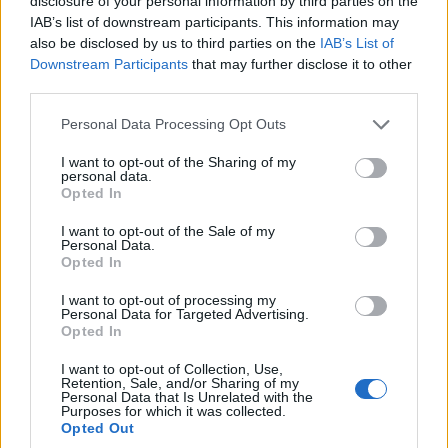
disclosure of your personal information by third parties on the
ΔΕΛΤΙΟ ΤΥΠΟΥ Το μεγάλο ντέρμπι Παναθηναϊκός –
IAB’s list of downstream participants. This information may
Ολυμπιακός έρχεται το Σάββατο 21 Νοεμβρίου και τα κανάλια
also be disclosed by us to third parties on the
IAB’s List of
Novasports, ετοιμάζουν μία πραγματική γιορτή του
Downstream Participants
that may further disclose it to other
ποδοσφαίρου με αφορμή τη μεγάλη συνάντηση των δύο
third parties.
«αιωνίων» αντιπάλων. Οι συνδρομητές των αθλητικών
Please note that this website/app uses one or more Google
καναλιών της Nova, από τα μεσάνυχτα …
Διαβάστε
Personal Data Processing Opt Outs
services and may gather and store information including but
Περισσότερα...
not limited to your visit or usage behaviour. You may click to
I want to opt-out of the Sharing of my
personal data.
grant or deny consent to Google and its third-party tags to
Opted In
use your data for below specified purposes in below Google
ΑΝΗΚΕΙ ΣΤΗΝ ΚΑΤΗΓΟΡΙΑ:
,
ΑΝΑΚΟΙΝΩΣΕΙΣ
ΤΗΛΕΟΡΑΣΗ
consent section.
I want to opt-out of the Sale of my
Personal Data.
Opted In
ΕΠΙΣΗΜΑΣΜΕΝΟ ΜΕ:
,
NOVASPORTS
ΠΑΝΑΘΗΝΑΪΚΟΣ –
ΟΛΥΜΠΙΑΚΟΣ
I want to opt-out of processing my
Personal Data for Targeted Advertising.
Opted In
I want to opt-out of Collection, Use,
Retention, Sale, and/or Sharing of my
Personal Data that Is Unrelated with the
Το ντέρμπι Παναθηναϊκός-Ολυμπιακός
Purposes for which it was collected.
Opted Out
στο ΣΠΟΡ FM