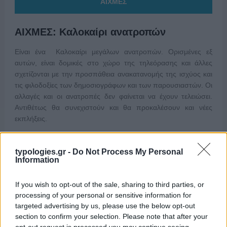
ΑΙΧΜΕΣ
ΑΙΧΜΕΣ: Καλοκαίρι ανατροπών
Είναι ένα Καλοκαίρι μεγάλων ανατροπών. Ορισμένες εξ
αυτών, είναι δομικές στο χώρο της τηλεόρασης και άλλες
σχετίζονται με την προσπάθεια ανακατανομής της ισχύος και
τις φιλοδοξίες των δημοσιογράφων και των παρουσιαστών. Οι
αλλαγές και οι ανατροπές δεν φαίνεται να έχουν τελειώσει.
Αντιθέτως θα συνεχιστούν και θα προκαλέσουν και νέες
εκπλήξεις.
typologies.gr -
Do Not Process My Personal
Information
If you wish to opt-out of the sale, sharing to third parties, or
processing of your personal or sensitive information for
targeted advertising by us, please use the below opt-out
section to confirm your selection. Please note that after your