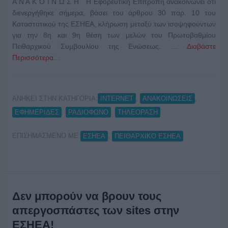
Α Ν Α Κ Ο Ι Ν Ω Σ Η Η Εφορευτική Επιτροπή ανακοινώνει ότι
διενεργήθηκε σήμερα, βάσει του άρθρου 30 παρ. 10 του
Καταστατικού της ΕΣΗΕΑ, κλήρωση μεταξύ των ισοψηφούντων
για την 8η και 9η θέση των μελών του Πρωτοβαθμίου
Πειθαρχικού Συμβουλίου της Ενώσεως. …
Διαβάστε
Περισσότερα...
ΑΝΗΚΕΙ ΣΤΗΝ ΚΑΤΗΓΟΡΙΑ:
,
,
INTERNET
ΑΝΑΚΟΙΝΩΣΕΙΣ
,
,
ΕΦΗΜΕΡΙΔΕΣ
ΡΑΔΙΟΦΩΝΟ
ΤΗΛΕΟΡΑΣΗ
ΕΠΙΣΗΜΑΣΜΕΝΟ ΜΕ:
,
ΕΣΗΕΑ
ΠΕΙΘΑΡΧΙΚΟ ΕΣΗΕΑ
Δεν μπορούν να βρουν τους
απεργοσπάστες των sites στην
ΕΣΗΕΑ!