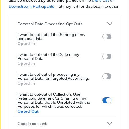
also be disclosed by us to third parties on the
IAB’s List of
Downstream Participants
that may further disclose it to other
third parties.
Please note that this website/app uses one or more Google
Personal Data Processing Opt Outs
services and may gather and store information including but
not limited to your visit or usage behaviour. You may click to
I want to opt-out of the Sharing of my
personal data.
grant or deny consent to Google and its third-party tags to
Opted In
use your data for below specified purposes in below Google
της Ζωής μας
consent section.
I want to opt-out of the Sale of my
Personal Data.
Οι άνθρωποι, οι αυθεντικές ιστορίες,
Opted In
το ελληνικό καλοκαίρι και ένας
πολιτισμός που μας ενώνει κάθε μέρα.
I want to opt-out of processing my
Personal Data for Targeted Advertising.
Opted In
ΟΣΑ ΧΡΕΙΑΖΕΣΑΙ
ΓΙΑ ΤΟ ΚΑΛΟΚΑΙΡΙ ΣΟΥ →
I want to opt-out of Collection, Use,
Retention, Sale, and/or Sharing of my
Personal Data that Is Unrelated with the
Purposes for which it was collected.
Opted Out
Google consents
ΤΟ ΠΑΡΟΝ ΤΗΣ ΚΥΡΙΑΚΗΣ