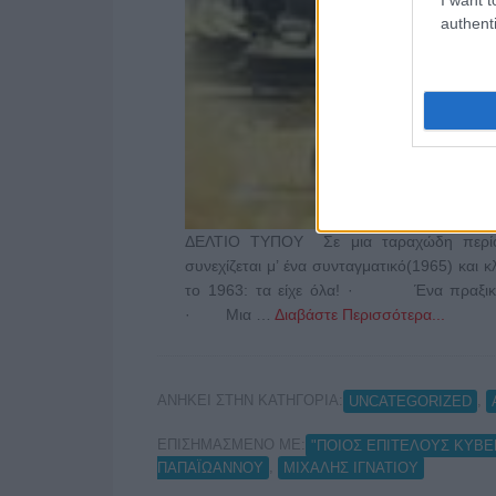
authenti
ΔΕΛΤΙΟ ΤΥΠΟΥ Σε μια ταραχώδη περίοδο
συνεχίζεται μ’ ένα συνταγματικό(1965) και κ
το 1963: τα είχε όλα! · Ένα πραξικόπ
· Μια …
Διαβάστε Περισσότερα...
ΑΝΗΚΕΙ ΣΤΗΝ ΚΑΤΗΓΟΡΙΑ:
,
UNCATEGORIZED
ΕΠΙΣΗΜΑΣΜΕΝΟ ΜΕ:
"ΠΟΙΟΣ ΕΠΙΤΕΛΟΥΣ ΚΥΒΕ
,
ΠΑΠΑΪΩΑΝΝΟΥ
ΜΙΧΑΛΗΣ ΙΓΝΑΤΙΟΥ