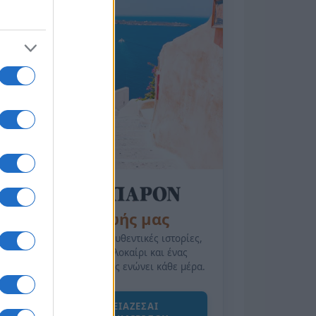
της Ζωής μας
Οι άνθρωποι, οι αυθεντικές ιστορίες,
το ελληνικό καλοκαίρι και ένας
πολιτισμός που μας ενώνει κάθε μέρα.
ΟΣΑ ΧΡΕΙΑΖΕΣΑΙ