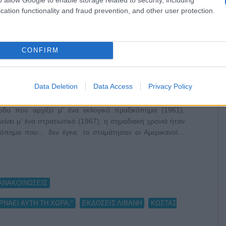
cation functionality and fraud prevention, and other user protection.
CONFIRM
Data Deletion
Data Access
Privacy Policy
 που αρχίζει μ’ ένα εκλογικό πραξικόπημα (1961),
λείνει μ’ ένα στρατιωτικό (1967), η σημαδιακή χρονιά ήταν
ημα που… δεν έγινε: το σταμάτησαν οι Αμερικανοί…
ΑΝΑΚΟΙΝΩΣΕΙΣ
,
,
ΡΝΑΕΙ ΑΥΤΗ ΤΗ ΧΩΡΑ;"
ΕΚΔΟΣΕΙΣ ΛΙΒΑΝΗ
ΚΩΣΤΑΣ