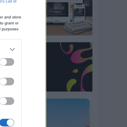
B’s List of
er and store
to grant or
ed purposes
Η ΣΤΗΛΗ ΜΑΣ