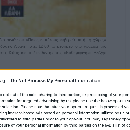
 Παπαϊωάννου «Ποιος επιτέλους κυβερνά αυτή τη χώρα;»
δόσεις Λιβάνη, στις 12.00 το μεσημέρι στα γραφεία της
κος Κιάος και ο διευθυντής της «Καθημερινής» Αλέξης
.gr -
Do Not Process My Personal Information
,
,
ΡΝΑΕΙ ΑΥΤΗ ΤΗ ΧΩΡΑ;"
ΕΚΔΟΣΕΙΣ ΛΙΒΑΝΗ
ΚΩΣΤΑΣ
to opt-out of the sale, sharing to third parties, or processing of your per
formation for targeted advertising by us, please use the below opt-out s
r selection. Please note that after your opt-out request is processed y
eing interest-based ads based on personal information utilized by us or
disclosed to third parties prior to your opt-out. You may separately opt-
losure of your personal information by third parties on the IAB’s list of