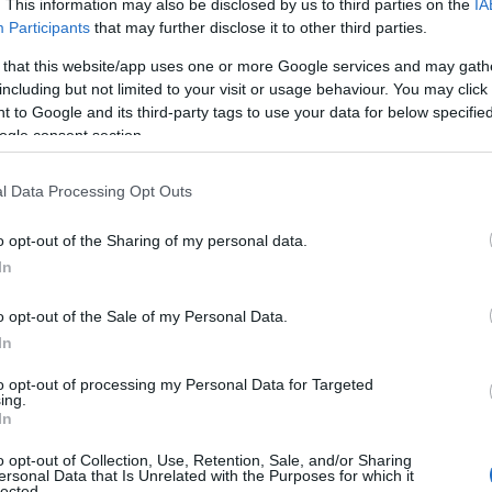
. This information may also be disclosed by us to third parties on the
IA
κυβερνάει αυτή τη
Participants
that may further disclose it to other third parties.
 that this website/app uses one or more Google services and may gath
including but not limited to your visit or usage behaviour. You may click 
 to Google and its third-party tags to use your data for below specifi
ogle consent section.
l Data Processing Opt Outs
o opt-out of the Sharing of my personal data.
In
o opt-out of the Sale of my Personal Data.
In
to opt-out of processing my Personal Data for Targeted
ing.
In
o opt-out of Collection, Use, Retention, Sale, and/or Sharing
ersonal Data that Is Unrelated with the Purposes for which it
lected.