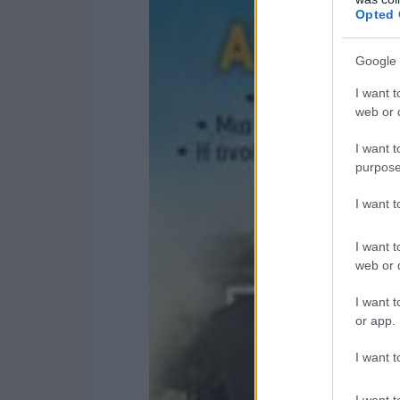
Opted 
Google 
I want t
web or d
I want t
purpose
I want 
I want t
web or d
I want t
or app.
I want t
I want t