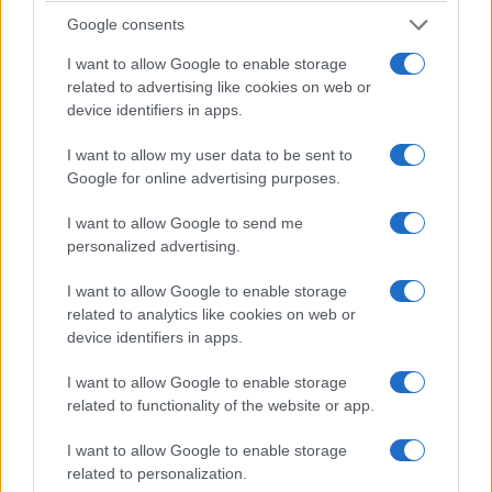
Παναγούλης: Δώστε στοιχεία για τα
Google consents
δάνεια του Mega
I want to allow Google to enable storage
26/01/2014
related to advertising like cookies on web or
device identifiers in apps.
I want to allow my user data to be sent to
Google for online advertising purposes.
I want to allow Google to send me
personalized advertising.
I want to allow Google to enable storage
related to analytics like cookies on web or
device identifiers in apps.
Ξανά προς έλεγχο τα δάνεια του Mega. Ο βουλευτής του
I want to allow Google to enable storage
ΣΥΡΙΖΑ, Στάθης Παναγούλης, μετά το δημοσίευμα του «Π» την
related to functionality of the website or app.
περασμένη Κυριακή για την ιστορία των δανείων που έλαβε το
Mega, κατέθεσε ερώτηση προς τον υπουργό Δικαιοσύνης,
I want to allow Google to enable storage
Χαράλαμπο Αθανασίου, καθώς έχει ξεκινήσει από τον Ιανουάριο
related to personalization.