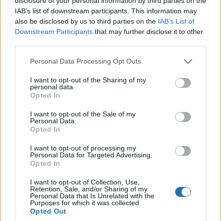
disclosure of your personal information by third parties on the
IAB’s list of downstream participants. This information may
also be disclosed by us to third parties on the
IAB’s List of
Downstream Participants
that may further disclose it to other
third parties.
Διαφωνεί η Τράπεζα της Ελλάδος με ενδεχόμενο «κούρεμα»
Please note that this website/app uses one or more Google
των δανείων των μεγάλων ΜΜΕ. Στις συζητήσεις που έχουν με
Personal Data Processing Opt Outs
services and may gather and store information including but
τους εκδότες θεωρούν πως το σχέδιο αυτό έχει πολλά
not limited to your visit or usage behaviour. You may click to
I want to opt-out of the Sharing of my
προβλήματα και ότι στη συνέχεια θα πρέπει οι τράπεζες να
personal data.
grant or deny consent to Google and its third-party tags to
αποδεχθούν, κατ’ αναλογία, και «κούρεμα» των στεγαστικών
Opted In
use your data for below specified purposes in below Google
δανείων. …
Διαβάστε Περισσότερα...
consent section.
I want to opt-out of the Sale of my
Personal Data.
Opted In
ΑΝΗΚΕΙ ΣΤΗΝ ΚΑΤΗΓΟΡΙΑ:
,
UNCATEGORIZED
ΠΑΡΑΠΟΜΠΕΣ
I want to opt-out of processing my
Personal Data for Targeted Advertising.
Opted In
ΕΠΙΣΗΜΑΣΜΕΝΟ ΜΕ:
ΤΡΑΠΕΖΑ ΤΗΣ ΕΛΛΑΔΟΣ
I want to opt-out of Collection, Use,
Retention, Sale, and/or Sharing of my
Personal Data that Is Unrelated with the
Purposes for which it was collected.
Opted Out