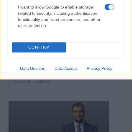
του 2013 …
Διαβάστε Περισσότερα...
I want to allow Google to enable storage
related to security, including authentication
functionality and fraud prevention, and other
ΑΝΗΚΕΙ ΣΤΗΝ ΚΑΤΗΓΟΡΙΑ:
ΤΗΛΕΟΡΑΣΗ
user protection.
ΕΠΙΣΗΜΑΣΜΕΝΟ ΜΕ:
,
,
MEGA
ΔΑΝΕΙΑ
ΣΤΑΘΗΣ
,
,
ΠΑΝΑΓΟΥΛΗΣ
ΣΥΡΙΖΑ
ΤΡΑΠΕΖΑ ΤΗΣ ΕΛΛΑΔΟΣ
CONFIRM
Data Deletion
Data Access
Privacy Policy