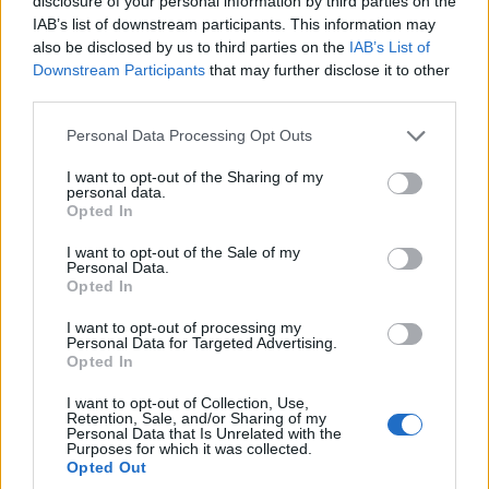
disclosure of your personal information by third parties on the
IAB’s list of downstream participants. This information may
also be disclosed by us to third parties on the
IAB’s List of
Downstream Participants
that may further disclose it to other
third parties.
Please note that this website/app uses one or more Google
Personal Data Processing Opt Outs
services and may gather and store information including but
not limited to your visit or usage behaviour. You may click to
I want to opt-out of the Sharing of my
personal data.
grant or deny consent to Google and its third-party tags to
Opted In
use your data for below specified purposes in below Google
consent section.
I want to opt-out of the Sale of my
Personal Data.
Opted In
Ζημιογόνος ο Alpha 98,9 του
Ομίλου Audiomax
I want to opt-out of processing my
Personal Data for Targeted Advertising.
Opted In
Στο ποσό των 813.871,29 ευρώ ανερχόταν στις 31
Δεκεμβρίου 2025 ο κύκλος εργασιών της εταιρείας
I want to opt-out of Collection, Use,
Alpha Ραδιοφωνική, έναντι 830.838,35 ευρώ της
Retention, Sale, and/or Sharing of my
Personal Data that Is Unrelated with the
προηγούμενης χρήσης, παρουσιάζοντας μείωση κατά
Purposes for which it was collected.
2%. Τα μεικτά αποτελέσματα ανήλθαν σε 72.756,83
Opted Out
ευρώ, έναντι 106.579,58 ευρώ της προηγούμενης