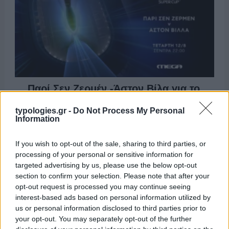
Παρί Σεν Ζερμέν -Άστον Βίλα για το
UEFA Super Cup στο Mega
typologies.gr -
Do Not Process My Personal
Information
ΔΕΛΤΙΟ ΤΥΠΟΥ Ένα από τα σημαντικότερα
ποδοσφαιρικά ραντεβού του καλοκαιριού έρχεται
ζωντανά στο MEGA την Τετάρτη 12 Αυγούστου, στις
If you wish to opt-out of the sale, sharing to third parties, or
processing of your personal or sensitive information for
22:00. Στο Σάλτσμπουργκ, η πρωταθλήτρια
targeted advertising by us, please use the below opt-out
Ευρώπης Παρί Σεν Ζερμέν αντιμετωπίζει την κάτοχο
section to confirm your selection. Please note that after your
του UEFA Europa League Άστον Βίλα για το UEFA
opt-out request is processed you may continue seeing
Super Cup, σε μια αναμέτρηση που συγκεντρώνει το
interest-based ads based on personal information utilized by
ενδιαφέρον ολόκληρης της ποδοσφαιρικής Ευρώπης.
us or personal information disclosed to third parties prior to
your opt-out. You may separately opt-out of the further