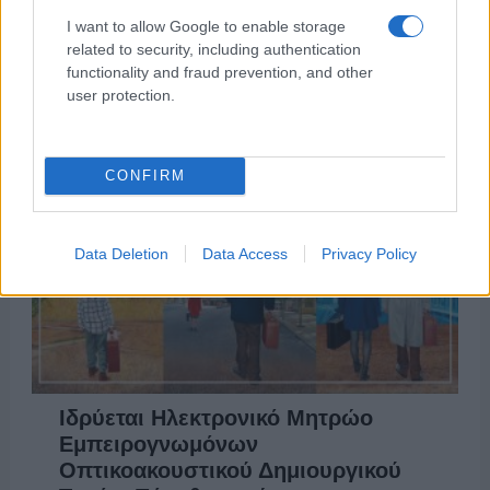
των δικαιωμάτων διάθεσης, προβολής και
I want to allow Google to enable storage
παρουσίασης περιεχομένου προγράμματος μεταξύ
related to security, including authentication
της ΕΡΤ ΑΕ και της Telewizja Polska SA για τη σειρά
functionality and fraud prevention, and other
«Η Μαρία που έγινε Κάλας».
user protection.
CONFIRM
Data Deletion
Data Access
Privacy Policy
Ιδρύεται Ηλεκτρονικό Μητρώο
Εμπειρογνωμόνων
Οπτικοακουστικού Δημιουργικού