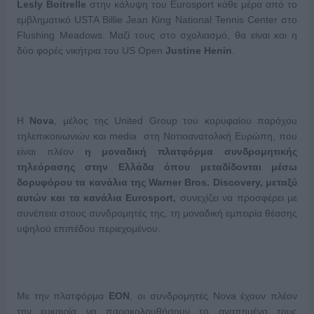
Lesly Boitrelle
στην κάλυψη του Eurosport κάθε μέρα από το
εμβληματικό USTA Billie Jean King National Tennis Center στο
Flushing Meadows. Μαζί τους στο σχολιασμό, θα είναι και η
δύο φορές νικήτρια του US Open
Justine Henin
.
Η
Nova
, μέλος της United Group του κορυφαίου παρόχου
τηλεπικοινωνιών και media στη Νοτιοανατολική Ευρώπη, που
είναι πλέον
η μοναδική πλατφόρμα συνδρομητικής
τηλεόρασης στην Ελλάδα όπου μεταδίδονται μέσω
δορυφόρου τα κανάλια της Warner Bros. Discovery, μεταξύ
αυτών και τα κανάλια Eurosport,
συνεχίζει να προσφέρει με
συνέπεια στους συνδρομητές της, τη μοναδική εμπειρία θέασης
υψηλού επιπέδου περιεχομένου.
Με την πλατφόρμα
EON
, οι συνδρομητές Nova έχουν πλέον
την ευκαιρία να παρακολουθήσουν το αγαπημένο τους