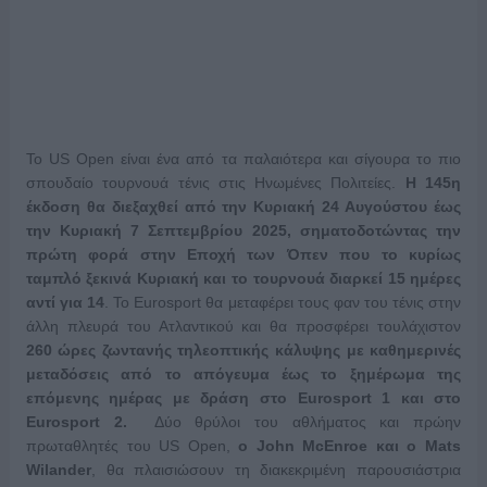
Το US Open είναι ένα από τα παλαιότερα και σίγουρα το πιο
σπουδαίο τουρνουά τένις στις Ηνωμένες Πολιτείες.
Η 145η
έκδοση θα διεξαχθεί από την Κυριακή 24 Αυγούστου έως
την Κυριακή 7 Σεπτεμβρίου 2025, σηματοδοτώντας την
πρώτη φορά στην Εποχή των Όπεν που το κυρίως
ταμπλό ξεκινά Κυριακή και το τουρνουά διαρκεί 15 ημέρες
αντί για 14
. Το Eurosport θα μεταφέρει τους φαν του τένις στην
άλλη πλευρά του Ατλαντικού και θα προσφέρει τουλάχιστον
260 ώρες ζωντανής τηλεοπτικής κάλυψης με καθημερινές
μεταδόσεις από το απόγευμα έως το ξημέρωμα της
επόμενης ημέρας με δράση στο Eurosport 1 και στο
Eurosport 2.
Δύο θρύλοι του αθλήματος και πρώην
πρωταθλητές του US Open,
ο John McEnroe και ο Mats
Wilander
, θα πλαισιώσουν τη διακεκριμένη παρουσιάστρια