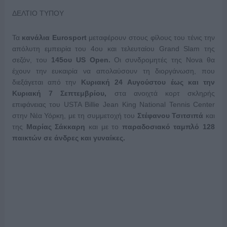
ΔΕΛΤΙΟ ΤΥΠΟΥ
Τα
κανάλια
Eurosport
μεταφέρουν στους φίλους του τένις την
απόλυτη εμπειρία του 4ου και τελευταίου Grand Slam της
σεζόν, του
145
oυ
US
Open
.
Οι συνδρομητές της Nova θα
έχουν την ευκαιρία να απολαύσουν τη διοργάνωση, που
διεξάγεται από την
Κυριακή 24
Αυγούστου έως και την
Κυριακή 7 Σεπτεμβρίου,
στα ανοιχτά κορτ σκληρής
επιφάνειας του USTA Billie Jean King National Tennis Center
στην Νέα Υόρκη, με τη συμμετοχή του
Στέφανου Τσιτσιπά
και
της
Μαρίας Σάκκαρη
και με το
παραδοσιακό ταμπλό 128
παικτών σε άνδρες και γυναίκες.