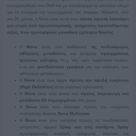
ενσωματώθηκε στο DNA της με αποτέλεσμα να αποτελεί οδηγό
για τη συνέχεια της επιτυχημένης της πορείας. Άλλωστε, εδώ
και 20 χρόνια, η Nova είναι αυτή που
πάντα πρώτη λανσάρει
μια σειρά από πρωτοποριακές υπηρεσίες προστιθέμενης
αξίας, που προσφέρουν μοναδική εμπειρία θέασης
.
Η
Nova
είναι που καθιέρωσε
τις πολυκάμερες
αθλητικές μεταδόσεις
και εισήγαγε
προηγμένους
τρόπους κάλυψης
(π.χ. sky cam, superslow motion,
κ.α) και
τρισδιάστατα γραφικά
για την ανάλυση των
αθλητικών μεταδόσεων.
Η
Nova
είναι που έφερε
πρώτη την υψηλή ευκρίνεια
(High Definition)
στην ελληνική τηλεόραση.
Η
Nova
είναι που έκανε την
πρώτη παραγωγή και
μετάδοση 3D περιεχομένου
στη χώρα.
Η
Nova
είναι που λάνσαρε πρώτη την υπηρεσία
πολλαπλής θέασης
Nova
Multiview
.
Η
Nova
είναι που εισήγαγε πρώτη τις συνδυαστικές
υπηρεσίες, αρχικά
2
play
και στη συνέχεια 3
play
προσφέροντας σταθερή τηλεφωνία, internet και