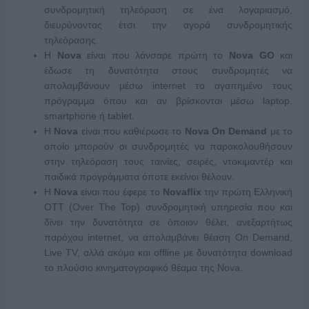
συνδρομητική τηλεόραση σε ένα λογαριασμό,
διευρύνοντας έτσι την αγορά συνδρομητικής
τηλεόρασης.
Η
Nova
είναι που λάνσαρε πρώτη το
Nova
GO
και
έδωσε τη δυνατότητα στους συνδρομητές να
απολαμβάνουν μέσω internet το αγαπημένο τους
πρόγραμμα όπου και αν βρίσκονται μέσω laptop,
smartphone ή tablet.
H
Nova
είναι που καθιέρωσε το
Nova
On
Demand
με το
οποίο μπορούν οι συνδρομητές να παρακολουθήσουν
στην τηλεόραση τους ταινίες, σειρές, ντοκιμαντέρ και
παιδικά προγράμματα όποτε εκείνοι θέλουν.
Η
Nova
είναι που έφερε το
Novaflix
την πρώτη Ελληνική
OTT (Over The Top) συνδρομητική υπηρεσία που και
δίνει την δυνατότητα σε όποιον θέλει, ανεξαρτήτως
παρόχου internet, να απολαμβάνει θέαση On Demand,
Live TV, αλλά ακόμα και offline με δυνατότητα download
το πλούσιο κινηματογραφικό θέαμα της Nova.