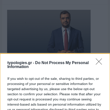
typologies.gr -
Do Not Process My Personal
Information
If you wish to opt-out of the sale, sharing to third parties, or
ΑΙΧΜΕΣ
processing of your personal or sensitive information for
targeted advertising by us, please use the below opt-out
section to confirm your selection. Please note that after your
opt-out request is processed you may continue seeing
ΑΙΧΜΕΣ: Και άλλες αποχωρήσεις και
interest-based ads based on personal information utilized by
άλλες συμφωνίες
us or personal information disclosed to third parties prior to