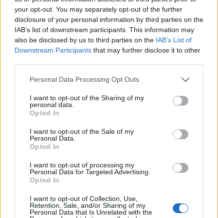
your opt-out. You may separately opt-out of the further
Το Καλοκαίρι αυτό στα ΜΜΕ θυμίζει αίθουσα αφίξεων και
disclosure of your personal information by third parties on the
αναχωρήσεων αεροδρομίου. Άλλοι γνωρίζουν τον
IAB’s list of downstream participants. This information may
προορισμό τους και άλλοι αλλάζουν πορεία, ενώ έχουν
also be disclosed by us to third parties on the
IAB’s List of
ξεκινήσει για άλλου καταλήγουν σε άλλο σημείο. Η
Downstream Participants
that may further disclose it to other
κινητικότητα είναι συνάρτηση πολλών παραγόντων,
third parties.
ορισμένοι εκ των οποίων δεν είναι ορατοί προς το
παρόν. Λέγεται πως ο Ιβάν Σαββίδης τα βρήκε με την
Please note that this website/app uses one or more Google
Personal Data Processing Opt Outs
services and may gather and store information including but
κυβέρνηση, […]
not limited to your visit or usage behaviour. You may click to
I want to opt-out of the Sharing of my
personal data.
grant or deny consent to Google and its third-party tags to
Opted In
use your data for below specified purposes in below Google
consent section.
I want to opt-out of the Sale of my
Personal Data.
Opted In
I want to opt-out of processing my
Personal Data for Targeted Advertising.
Opted In
I want to opt-out of Collection, Use,
Retention, Sale, and/or Sharing of my
Personal Data that Is Unrelated with the