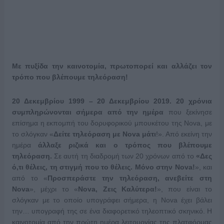
Με πυξίδα την καινοτομία, πρωτοπορεί και αλλάζει τον
τρόπο που βλέπουμε τηλεόραση!
20 Δεκεμβρίου 1999 – 20 Δεκεμβρίου 2019. 20 χρόνια
συμπληρώνονται σήμερα από την ημέρα
που ξεκίνησε
επίσημα η εκπομπή του δορυφορικού μπουκέτου της Nova, με
το σλόγκαν «
Δείτε τηλεόραση με Nova μάτι
!». Από εκείνη την
ημέρα
άλλαξε ριζικά και ο τρόπος που βλέπουμε
τηλεόραση.
Σε αυτή τη διαδρομή των 20 χρόνων από το
«Δες
ό,τι θέλεις, τη στιγμή που το θέλεις. Μόνο στην Νova!
», και
από το «
Προσπεράστε την τηλεόραση, ανεβείτε στη
Nova
», μέχρι το
«
Nova, Ζεις Καλύτερα!
», που είναι το
σλόγκαν με το οποίο υπογράφει σήμερα, η Nova έχει βάλει
την… υπογραφή της σε ένα διαφορετικό τηλεοπτικό σκηνικό. Η
καινοτομία από την πρώτη ημέρα λειτουργίας της πλατφόρμας