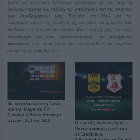
τρόπο με τον οποίο βλέπουμε τηλεόραση. Σε όλη αυτή τη
διαδρομή
είχαμε ως πυξίδα τις απαιτήσεις και τις ανάγκες
των συνδρομητών μας
. Έχοντας στο…
DNA
μας την
καινοτομία και με τη μοναδική τεχνογνωσία και εμπειρία που
διαθέτουν τα έμπειρα και καταξιωμένα στελέχη μας, συνεχώς
λανσάραμε τις πιο πρωτοποριακές και σύγχρονες
προτάσεις
που προσέφεραν και εξακολουθούν να χαρίζουν
μοναδική εμπειρία θέασης».
Με κανάλια από τη Nova
και την Magenta TV
ξεκινάει η Strawstream με
αγώνες SL1 και SL2
Ο φιλικός αγώνας Άρης –
Πανσερραϊκός, η σέντρα
σε Eredivisie,
2.Bundesliga και το Calcio