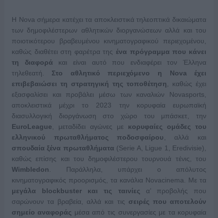
Η Nova σήμερα κατέχει τα αποκλειστικά τηλεοπτικά δικαιώματα
των δημοφιλέστερων αθλητικών διοργανώσεων αλλά και του
ποιοτικότερου βραβευμένου κινηματογραφικού περιεχομένου,
καθώς διαθέτει στη φαρέτρα της
ένα πρόγραμμα που κάνει
τη διαφορά
και είναι αυτό που ενδιαφέρει τον Έλληνα
τηλεθεατή.
Στο αθλητικό περιεχόμενο η
Nova
έχει
επιβεβαιώσει τη στρατηγική της τοποθέτηση
, καθώς έχει
εξασφαλίσει και προβάλει μέσω των καναλιών Novasports,
αποκλειστικά μέχρι το 2023 την κορυφαία ευρωπαϊκή
διασυλλογική διοργάνωση στο χώρο του μπάσκετ, την
EuroLeague
, μεταδίδει αγώνες με
κορυφαίες ομάδες του
ελληνικού πρωταθλήματος ποδοσφαίρου
, αλλά και
σπουδαία ξένα πρωταθλήματα
(Serie A, Ligue 1, Eredivisie),
καθώς επίσης και του δημοφιλέστερου τουρνουά τένις, του
Wimbledon
. Παράλληλα, υπάρχει ο απόλυτος
κινηματογραφικός προορισμός, τα κανάλια Novacinema. Με τα
μεγάλα
blockbuster
και τις ταινίες
α’ προβολής που
σαρώνουν τα βραβεία, αλλά και τις
σειρές που αποτελούν
σημείο αναφοράς
μέσα από τις συνεργασίες με τα κορυφαία