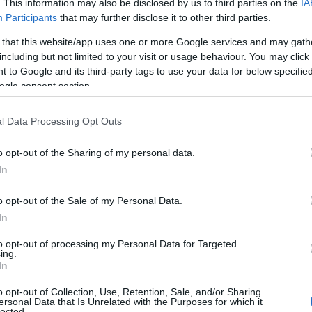
. This information may also be disclosed by us to third parties on the
IA
ο από μία συναυλία του στο
Λυκαβηττό,
με τους
Σταμάτη
Participants
that may further disclose it to other third parties.
σομάλλη
και
Άννα Παναγιωτοπούλου
να ερμηνεύουν
ατρο,
με τον ίδιο να τους συνοδεύει στο πιάνο, όπως κι
 that this website/app uses one or more Google services and may gath
ΡΤ (1984), στο οποίο ο Λουκιανός Κηλαηδόνης ερμηνεύει
including but not limited to your visit or usage behaviour. You may click 
ί με τον
Γιώργο Νταλάρα
και τον
Γιάννη Πάριο.
 to Google and its third-party tags to use your data for below specifi
ogle consent section.
l Data Processing Opt Outs
//www.ert.gr/arxeio-
afierwmata/loykianos-
kilaidonis-7-
o opt-out of the Sharing of my personal data.
In
o opt-out of the Sale of my Personal Data.
In
to opt-out of processing my Personal Data for Targeted
ing.
In
o opt-out of Collection, Use, Retention, Sale, and/or Sharing
ersonal Data that Is Unrelated with the Purposes for which it
 του
Ρεκόρ τηλεθέασης σε Eurovision και
lected.