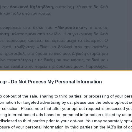
ή τον
Λουκιανό Κηλαηδόνη,
ο οποίος μιλά για τη δουλειά
ήθηκαν πολύ από τον κόσμο.
 αναφέρεται στο δίσκο του
«Μικροαστικά»,
ο οποίος
πόντη
μελοποιημένα από τον ίδιο. Η συγκεκριμένη δουλειά
σε παράνομες κασέτες, και έφτασε μέχρι το εξωτερικό. Ο
αυτό, τονίζοντας: «Είναι μια δουλειά που την αγαπάω
υ με πρωτοέβαλε στο δρόμο το δικό μου. Δηλαδή σταμάτησα
γο περισσότερο με τις δικές μου αναμνήσεις, τα δικά μου
α και εξέλιξα στην πορεία της δουλειάς μου». Παράλληλα,
ισκογραφική δουλειά.
.gr -
Do Not Process My Personal Information
 έχει γράψει για τον κινηματογράφο, ενώ προβάλλεται
Βενιζέλος»
του
Παντελή Βούλγαρη,
στο οποίο η
Άννα
to opt-out of the sale, sharing to third parties, or processing of your per
δια του Λουκιανού Κηλαηδόνη, σε στίχους Λευτέρη
formation for targeted advertising by us, please use the below opt-out s
δίσκο του
«Fifties & Ξερό Ψωμί»,
για τα τραγούδια της
r selection. Please note that after your opt-out request is processed y
 απ’ αυτά, καθώς και κομμάτια από άλλες δισκογραφικές
eing interest-based ads based on personal information utilized by us or
.
disclosed to third parties prior to your opt-out. You may separately opt-
losure of your personal information by third parties on the IAB’s list of