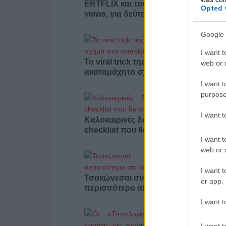
ERTFLIX και τον Ιούλιο με 22.551.894
Opted 
views, για δεύτερο συνεχόμενο μήνα
Google 
I want t
Το viral trick της Gen Z που δίνει
web or d
ακαταμάχητο σχήμα στα oversized 
I want t
purpose
I want 
Καλοκαιρινές διακοπές με κατοικίδιο
checklist που θα σου λύσει τα χέρια
I want t
web or d
I want t
Τσακώνεσαι συνέχεια; Ίσως φταις
or app.
περισσότερο απ’ όσο νομίζεις
I want t
I want t