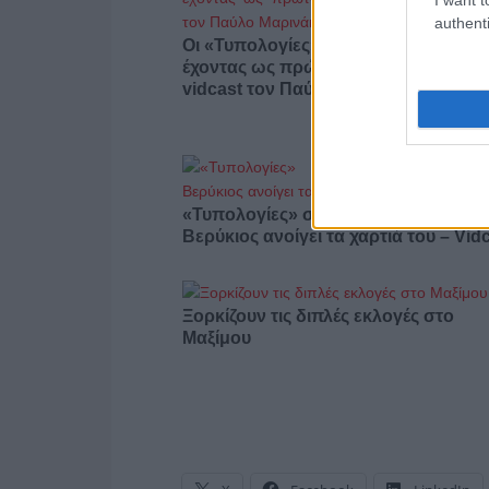
authenti
Οι «Τυπολογίες» περνούν στην εικόν
έχοντας ως πρώτο καλεσμένο στο ν
vidcast τον Παύλο Μαρινάκη
«Τυπολογίες» στο YouTube: Ο Δήμο
Βερύκιος ανοίγει τα χαρτιά του – Vid
Ξορκίζουν τις διπλές εκλογές στο
Μαξίμου