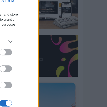
B’s List of
er and store
to grant or
ed purposes
Η ΣΤΗΛΗ ΜΑΣ