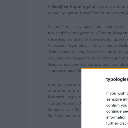
Η
Μαλβίνα Κάραλη
φιλοξενεί στην εκπομπ
του και ερμηνεύει τραγούδια του που αγαπ
Ο συνθέτης, στιχουργός και ερμηνευτής
περιλαμβάνει ποιήματα του
Γιάννη Νεγρε
κυκλοφόρησε μέσα στη δικτατορία, αρχικά 
Λουκιανός Κηλαηδόνης εξηγεί πώς συνέβη 
ιδιαίτερα και που νομίζω ότι ήταν αυτή πο
να γράφω τα ελαφρολαϊκά και ασχολήθηκα λί
βιώματα και μουσικές καταστάσεις που ήθελ
ερμηνεύει τραγούδια από τη συγκεκριμένη δ
typologies
Επίσης, γίνεται αναφορά στη μουσική που
απόσπασμα από την ταινία
«Ελευθέριος 
If you wish 
Καλουτά
ερμηνεύει ένα από τα τραγού
sensitive in
Παπαδόπουλου. Ακόμη, μιλά και για τον 
confirm you
δεκαετίας του ’50, ενώ ερμηνεύει κάποια
continue se
δουλειές του, που γνώρισαν μεγάλη επιτυχία
information 
further disc