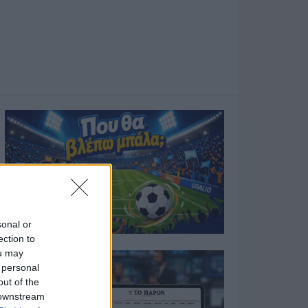
sonal or
ection to
ou may
 personal
out of the
 downstream