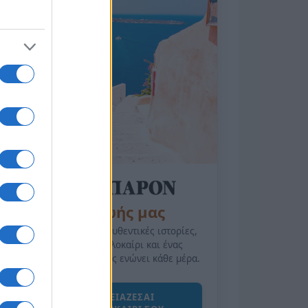
της Ζωής μας
Οι άνθρωποι, οι αυθεντικές ιστορίες,
το ελληνικό καλοκαίρι και ένας
πολιτισμός που μας ενώνει κάθε μέρα.
ΟΣΑ ΧΡΕΙΑΖΕΣΑΙ