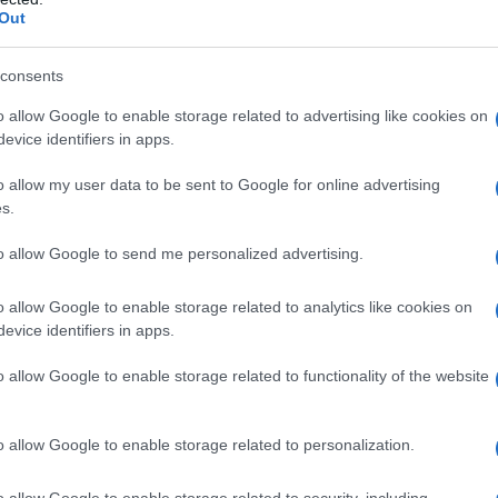
Mundial το 2026
Out
consents
o allow Google to enable storage related to advertising like cookies on
Αυτό το εύκολο hairstyle παραλίας είναι
evice identifiers in apps.
σου
ό,τι πιο chic για τα beach looks σου
o allow my user data to be sent to Google for online advertising
s.
to allow Google to send me personalized advertising.
: Η
Fitness routine για το καλοκαίρι: 4 hacks
που αξίζει να δοκιμάσεις
o allow Google to enable storage related to analytics like cookies on
evice identifiers in apps.
o allow Google to enable storage related to functionality of the website
Πώς να φτιάξεις το αγαπημένο φαγητό
της Cardi B στο σπίτι σε λίγα λεπτά
o allow Google to enable storage related to personalization.
o allow Google to enable storage related to security, including