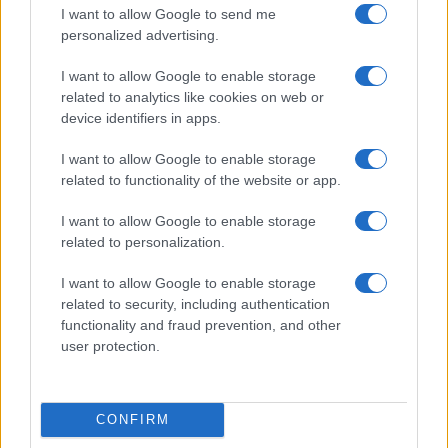
I want to allow Google to send me
personalized advertising.
I want to allow Google to enable storage
related to analytics like cookies on web or
της Ζωής μας
device identifiers in apps.
Οι άνθρωποι, οι αυθεντικές ιστορίες,
το ελληνικό καλοκαίρι και ένας
I want to allow Google to enable storage
πολιτισμός που μας ενώνει κάθε μέρα.
related to functionality of the website or app.
I want to allow Google to enable storage
ΟΣΑ ΧΡΕΙΑΖΕΣΑΙ
related to personalization.
ΓΙΑ ΤΟ ΚΑΛΟΚΑΙΡΙ ΣΟΥ →
I want to allow Google to enable storage
related to security, including authentication
functionality and fraud prevention, and other
user protection.
ΤΟ ΠΑΡΟΝ ΤΗΣ ΚΥΡΙΑΚΗΣ
CONFIRM