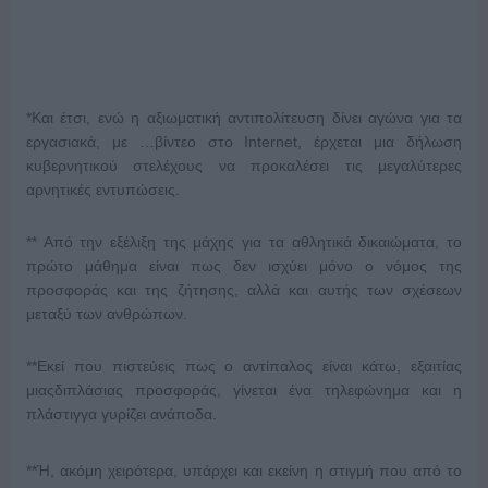
*Και έτσι, ενώ η αξιωματική αντιπολίτευση δίνει αγώνα για τα
εργασιακά, με …βίντεο στο Internet, έρχεται μια δήλωση
κυβερνητικού στελέχους να προκαλέσει τις μεγαλύτερες
αρνητικές εντυπώσεις.
** Από την εξέλιξη της μάχης για τα αθλητικά δικαιώματα, το
πρώτο μάθημα είναι πως δεν ισχύει μόνο ο νόμος της
προσφοράς και της ζήτησης, αλλά και αυτής των σχέσεων
μεταξύ των ανθρώπων.
**Εκεί που πιστεύεις πως ο αντίπαλος είναι κάτω, εξαιτίας
μιαςδιπλάσιας προσφοράς, γίνεται ένα τηλεφώνημα και η
πλάστιγγα γυρίζει ανάποδα.
**Ή, ακόμη χειρότερα, υπάρχει και εκείνη η στιγμή που από το