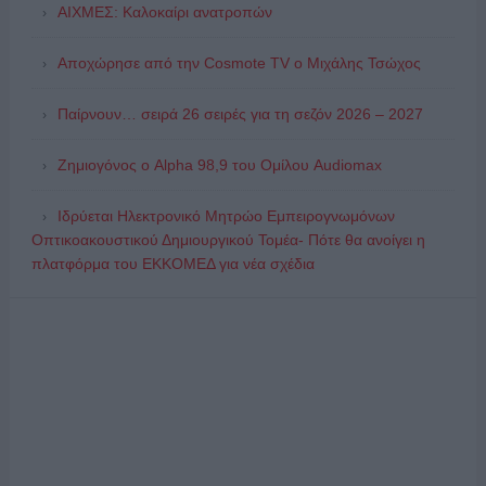
ΑΙΧΜΕΣ: Καλοκαίρι ανατροπών
Αποχώρησε από την Cosmote TV o Μιχάλης Τσώχος
Παίρνουν… σειρά 26 σειρές για τη σεζόν 2026 – 2027
Ζημιογόνος ο Alpha 98,9 του Ομίλου Audiomax
Ιδρύεται Ηλεκτρονικό Μητρώο Εμπειρογνωμόνων
Οπτικοακουστικού Δημιουργικού Τομέα- Πότε θα ανοίγει η
πλατφόρμα του ΕΚΚΟΜΕΔ για νέα σχέδια