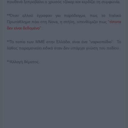
πουθενά ξεπροβάλει ο χρυσός τζόκερ και κερδίζει τη συμφωνία.
**Όταν αλλού έγραφαν για παράδειγμα, πως το Ιταλικό
Πρωτάθλημα πάει στη Nova, η στήλη, υπενθύμιζει πως
“τίποτα
δεν είναι δεδομένο”
.
**Το τοπίο των ΜΜΕ στην Ελλάδα, είναι ένα “ναρκοπέδιο”. Το
λάθος παραμονεύει ειδικά όταν δεν υπάρχει γνώση του πεδίου.
**Αλλαγή θέματος.