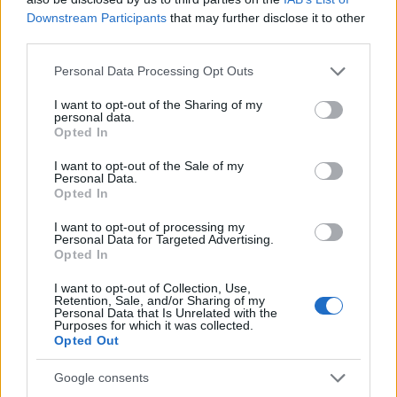
Downstream Participants
that may further disclose it to other
ΑΙΧΜΕΣ: Και άλλες αποχωρήσεις και
third parties.
άλλες συμφωνίες
Please note that this website/app uses one or more Google
Personal Data Processing Opt Outs
services and may gather and store information including but
Το Καλοκαίρι αυτό στα ΜΜΕ θυμίζει αίθουσα αφίξεων και
not limited to your visit or usage behaviour. You may click to
I want to opt-out of the Sharing of my
αναχωρήσεων αεροδρομίου. Άλλοι γνωρίζουν τον
personal data.
grant or deny consent to Google and its third-party tags to
προορισμό τους και άλλοι αλλάζουν πορεία, ενώ έχουν
Opted In
use your data for below specified purposes in below Google
ξεκινήσει για άλλου καταλήγουν σε άλλο σημείο. Η
consent section.
I want to opt-out of the Sale of my
κινητικότητα είναι συνάρτηση πολλών παραγόντων,
Personal Data.
ορισμένοι εκ των οποίων δεν είναι ορατοί προς το
Opted In
παρόν. Λέγεται πως ο Ιβάν Σαββίδης τα βρήκε με την
κυβέρνηση, […]
I want to opt-out of processing my
Personal Data for Targeted Advertising.
Opted In
I want to opt-out of Collection, Use,
Retention, Sale, and/or Sharing of my
Personal Data that Is Unrelated with the
Purposes for which it was collected.
Opted Out
Google consents