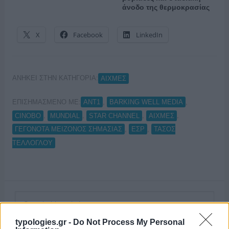
άνοδο της θερμοκρασίας
X
Facebook
LinkedIn
ΑΝΗΚΕΙ ΣΤΗΝ ΚΑΤΗΓΟΡΙΑ:
ΑΙΧΜΕΣ
ΕΠΙΣΗΜΑΣΜΕΝΟ ΜΕ:
,
,
ANT1
BARKING WELL MEDIA
,
,
,
,
CINOBO
MUNDIAL
STAR CHANNEL
ΑΙΧΜΕΣ
,
,
ΓΕΓΟΝΟΤΑ ΜΕΙΖΟΝΟΣ ΣΗΜΑΣΙΑΣ
ΕΣΡ
ΤΑΣΟΣ
ΤΕΛΛΟΓΛΟΥ
typologies.gr -
Do Not Process My Personal