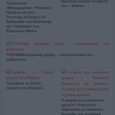
Βερύκιος ανοίγει τα χαρτιά
Τηλεοπτικά
του – Vidcast
«Μαγειρέματα», Ψηφιακοί
Πόλεμοι και ένα…
Τσουνάμι Αλλαγών: Η
Εβδομάδα που Ανακάτεψε
την Τράπουλα των
Ελληνικών Media
ΤΣΟΥΝΑΜΙ ψηφιακής οργής… συμπαρασύρει την
κυβέρνηση
Ξορκίζουν τις διπλές
εκλογές στο Μαξίμου
Ο καιρός των επομένων
ημερών: Κανονικός
Αύγουστος με δυνατούς
βοριάδες και σταδιακή