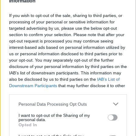
Information
If you wish to opt-out of the sale, sharing to third parties, or
processing of your personal or sensitive information for
targeted advertising by us, please use the below opt-out
section to confirm your selection. Please note that after your
opt-out request is processed you may continue seeing
interest-based ads based on personal information utilized by
us or personal information disclosed to third parties prior to
your opt-out. You may separately opt-out of the further
disclosure of your personal information by third parties on the
IAB’s list of downstream participants. This information may
also be disclosed by us to third parties on the
IAB’s List of
Downstream Participants
that may further disclose it to other
ΑΙΧΜΕΣ
third parties.
Please note that this website/app uses one or more Google
Personal Data Processing Opt Outs
services and may gather and store information including but
not limited to your visit or usage behaviour. You may click to
I want to opt-out of the Sharing of my
ΑΙΧΜΕΣ: Και άλλες αποχωρήσεις και
personal data.
grant or deny consent to Google and its third-party tags to
άλλες συμφωνίες
Opted In
use your data for below specified purposes in below Google
consent section.