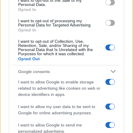
I want to opt-out of the Sale of my
Το Καλοκαίρι αυτό στα ΜΜΕ θυμίζει αίθουσα αφίξεων και
Personal Data.
αναχωρήσεων αεροδρομίου. Άλλοι γνωρίζουν τον
Opted In
προορισμό τους και άλλοι αλλάζουν πορεία, ενώ έχουν
ξεκινήσει για άλλου καταλήγουν σε άλλο σημείο. Η
I want to opt-out of processing my
Personal Data for Targeted Advertising.
κινητικότητα είναι συνάρτηση πολλών παραγόντων,
Opted In
ορισμένοι εκ των οποίων δεν είναι ορατοί προς το
παρόν. Λέγεται πως ο Ιβάν Σαββίδης τα βρήκε με την
I want to opt-out of Collection, Use,
Retention, Sale, and/or Sharing of my
κυβέρνηση, […]
Personal Data that Is Unrelated with the
Purposes for which it was collected.
Opted Out
Google consents
I want to allow Google to enable storage
related to advertising like cookies on web or
device identifiers in apps.
I want to allow my user data to be sent to
Google for online advertising purposes.
I want to allow Google to send me
personalized advertising.