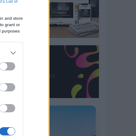
B’s List of
er and store
to grant or
ed purposes
Η ΣΤΗΛΗ ΜΑΣ