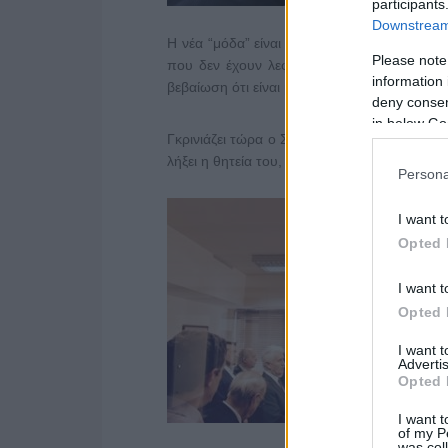
participants
Downstream 
Η νέα “μόδα” είναι οι βεβαιώσεις της ΕΣΗ
Please note
που δεν έχουν λεφτά, θα πρέπει να πληρώσ
information 
βεβαίωση ότι είναι μέλη σωματείου.
deny consent
in below Go
Γκρινιάζει τώρα ο ΣΥΡΙΖΑ για το ΕΣΡ και τη
λήξει η θητεία του, “πέταγαν αετό”.
Persona
I want t
Opted 
I want t
Opted 
I want 
Advertis
Opted 
I want t
of my P
was col