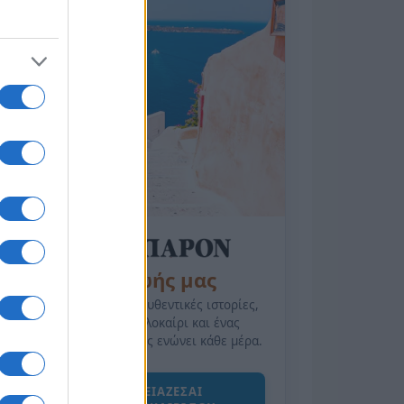
της Ζωής μας
Οι άνθρωποι, οι αυθεντικές ιστορίες,
το ελληνικό καλοκαίρι και ένας
πολιτισμός που μας ενώνει κάθε μέρα.
ΟΣΑ ΧΡΕΙΑΖΕΣΑΙ