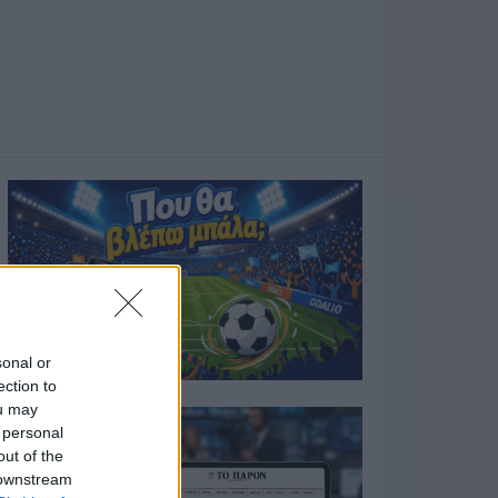
sonal or
ection to
ou may
 personal
out of the
 downstream