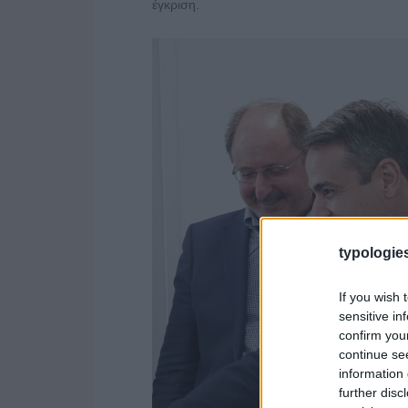
έγκριση.
typologies
If you wish 
sensitive in
confirm you
continue se
information 
further disc