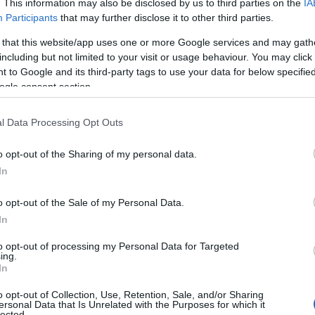
. This information may also be disclosed by us to third parties on the
IA
Participants
that may further disclose it to other third parties.
ΕΑ που στην πράξη σημαίνουν πως οι δημοσιογράφοι μέλη,
 that this website/app uses one or more Google services and may gath
ουν τις συνδρομές τους, για να λάβει η επιχείρηση της
including but not limited to your visit or usage behaviour. You may click 
 to Google and its third-party tags to use your data for below specifi
ogle consent section.
 γνωμοδότησή του για τις εκλογές. Όταν γράφαμε πως έχει
l Data Processing Opt Outs
o opt-out of the Sharing of my personal data.
In
o opt-out of the Sale of my Personal Data.
In
to opt-out of processing my Personal Data for Targeted
ing.
In
o opt-out of Collection, Use, Retention, Sale, and/or Sharing
ersonal Data that Is Unrelated with the Purposes for which it
lected.