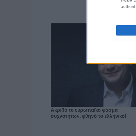
authenti
Ακριβό το ευρωπαϊκό φάσμα
συχνοτήτων, φθηνό το ελληνικό!