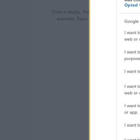
Opted 
Όταν ο Αλέξης Τσίπρας ζητούσε την παραί
…ανάποδα. Είχαν βγάλει…”ομπρέλα”!
Google 
I want t
web or d
I want t
purpose
I want 
I want t
web or d
I want t
or app.
I want t
I want t