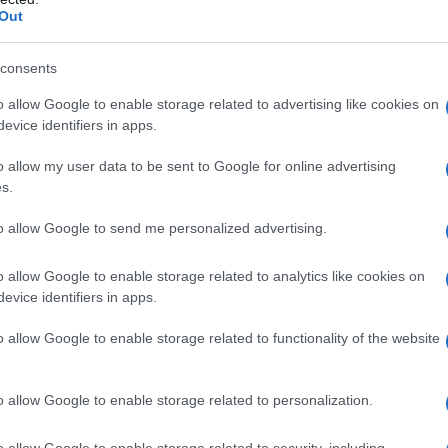
 τηλεόραση, δεν θέλει κανείς να ασχοληθεί από τις
Out
consents
 εκπέμπει στο SD;Γιατί επί δύο χρόνια η Κυβέρνησή σας,
o allow Google to enable storage related to advertising like cookies on
λειας, περιφερειακές και ραδιοφωνικές.
evice identifiers in apps.
ρχει και το zoom) μήπως πάρουμε και καμία απάντηση;
o allow my user data to be sent to Google for online advertising
s.
ν θα πληρώνουν φόρους.
to allow Google to send me personalized advertising.
ίας στην Βάρης Κορωπίου
ΔΕΝ έχουν σήμα.
Η αδυναμία
 ραδιοφωνικά προγράμματα.
o allow Google to enable storage related to analytics like cookies on
evice identifiers in apps.
o allow Google to enable storage related to functionality of the website
o allow Google to enable storage related to personalization.
o allow Google to enable storage related to security, including