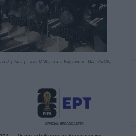
 Παντελή Καψή στα ΜΜΕ, στην Κυβέρνηση ΝΔ-ΠΑΣΟΚ,
 του
Ρεκόρ τηλεθέασης σε Eurovision και