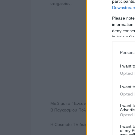
participants
υπηρεσίας.
Downstream 
Please note
information 
deny consent
in below Go
Persona
I want t
Opted 
I want t
Opted 
Μαζί με το “Τελευταίο σημείωμα” του Παντ
I want 
Advertis
Β Παγκοσμίου Πολέμου στην Ελλάδα.
Opted 
Η Cosmote TV δείχνει να έχει προοπτικές, 
I want t
of my P
was col