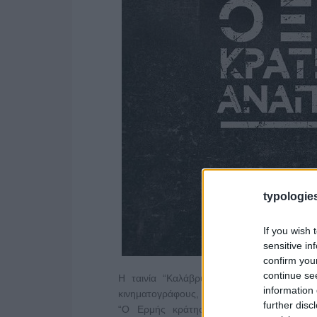
typologies
If you wish 
sensitive in
confirm you
continue se
Η ταινία “Καλάβρυτα 1943” είναι συμ
information 
κινηματογράφους, ενώ για τη Μάχη της Κρή
further disc
“Ο Ερμής κράτησε την αναπνοή του”, β