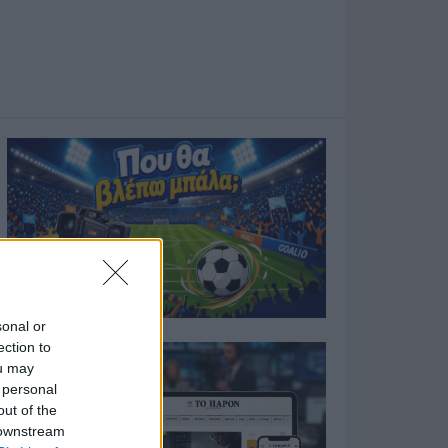
sonal or
ection to
ou may
 personal
out of the
 downstream