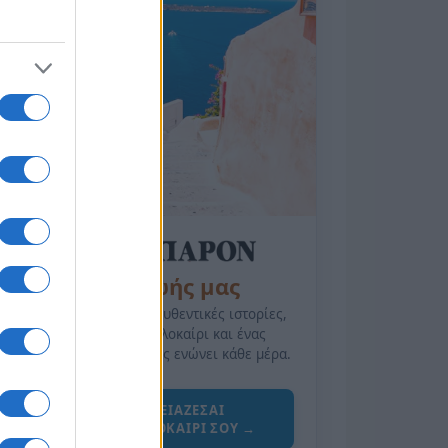
της Ζωής μας
Οι άνθρωποι, οι αυθεντικές ιστορίες,
το ελληνικό καλοκαίρι και ένας
πολιτισμός που μας ενώνει κάθε μέρα.
ΟΣΑ ΧΡΕΙΑΖΕΣΑΙ
ΓΙΑ ΤΟ ΚΑΛΟΚΑΙΡΙ ΣΟΥ →