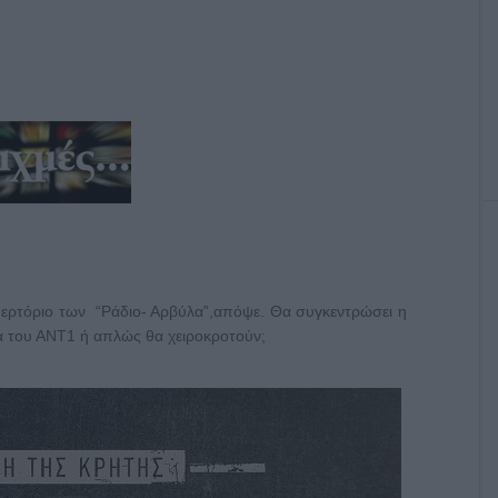
επερτόριο των “Ράδιο- Αρβύλα”,απόψε. Θα συγκεντρώσει η
α του ΑΝΤ1 ή απλώς θα χειροκροτούν;