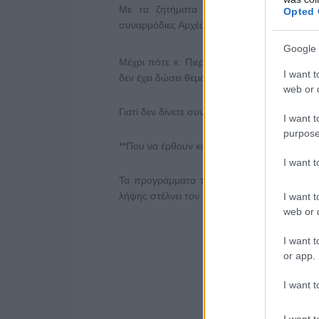
Με τα ζητήματα υπερσυγκέντρωσης στην
Opted 
συναρμόδιες Αρχές;
Google 
Μέχρι πότε κ. Πιερρακάκη, η τηλεόραση θα
I want t
δεν έχει δώσει θεματικές άδειες εθνικής εμβέ
web or d
Γιατί δεν δίνετε συνεντεύξεις Τύπου (…υπά
I want t
purpose
**Που να έρθουν και οι πλατφόρμες που δε
I want 
Τα προγράμματα της Ελληνικής Ραδιοφων
λήψης στέλνει τον κόσμο σε ανταγωνιστικά
I want t
web or d
I want t
or app.
I want t
I want t