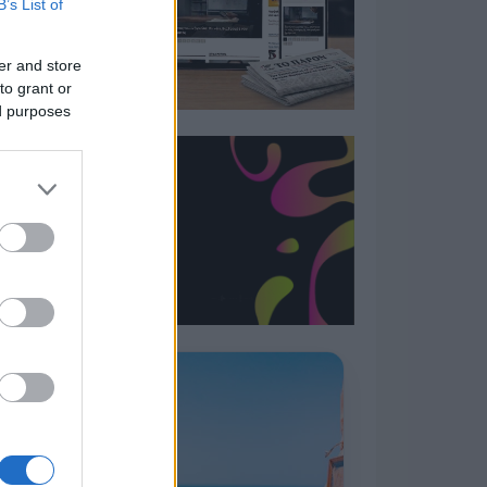
B’s List of
er and store
to grant or
ed purposes
Η ΣΤΗΛΗ ΜΑΣ