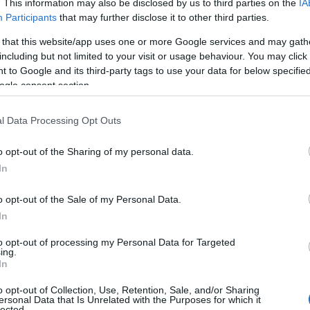
. This information may also be disclosed by us to third parties on the
IA
Participants
that may further disclose it to other third parties.
 that this website/app uses one or more Google services and may gath
including but not limited to your visit or usage behaviour. You may click 
 to Google and its third-party tags to use your data for below specifi
ogle consent section.
l Data Processing Opt Outs
o opt-out of the Sharing of my personal data.
In
o opt-out of the Sale of my Personal Data.
In
ελή Βούλγαρη, έχουμε πλέον μία σύγχρονη προσέγγιση του
to opt-out of processing my Personal Data for Targeted
ing.
In
αλλά παρουσιάζει και μια μικρή κόπωση…
o opt-out of Collection, Use, Retention, Sale, and/or Sharing
ersonal Data that Is Unrelated with the Purposes for which it
lected.