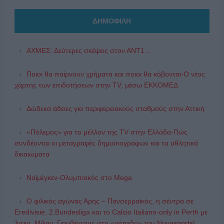
ΔΗΜΟΦΙΛΗ
ΑΧΜΕΣ: Δεύτερες σκέψεις στον ΑΝΤ1...
Ποιοι θα παίρνουν χρήματα και ποιοι θα κόβονται-Ο νέος
χάρτης των επιδοτήσεων στην TV, μέσω ΕΚΚΟΜΕΔ
Δώδεκα άδειες για περιφερειακούς σταθμούς στην Αττική
«Πόλεμος» για το μέλλον της TV στην Ελλάδα-Πώς
συνδέονται οι μεταγραφές δημοσιογράφων και τα αθλητικά
δικαιώματα
Ναϊμέγκεν-Ολυμπιακός στο Mega
Ο φιλικός αγώνας Άρης – Πανσερραϊκός, η σέντρα σε
Eredivisie, 2.Bundesliga και το Calcio Italiano-only in Perth με
Ίντερ, Μίλαν, Γιουβέντους στο «γήπεδο» του Novasports!