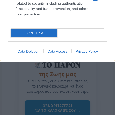
related to security, including authentication
functionality and fraud prevention, and other
user protection.
CONFIRM
Data Deletion
Data Access
Privacy Policy
της Ζωής μας
Οι άνθρωποι, οι αυθεντικές ιστορίες,
το ελληνικό καλοκαίρι και ένας
πολιτισμός που μας ενώνει κάθε μέρα.
ΟΣΑ ΧΡΕΙΑΖΕΣΑΙ
ΓΙΑ ΤΟ ΚΑΛΟΚΑΙΡΙ ΣΟΥ →