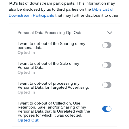
IAB’s list of downstream participants. This information may
also be disclosed by us to third parties on the
IAB’s List of
Downstream Participants
that may further disclose it to other
third parties.
Please note that this website/app uses one or more Google
Personal Data Processing Opt Outs
services and may gather and store information including but
not limited to your visit or usage behaviour. You may click to
I want to opt-out of the Sharing of my
personal data.
grant or deny consent to Google and its third-party tags to
Opted In
use your data for below specified purposes in below Google
consent section.
I want to opt-out of the Sale of my
Personal Data.
Opted In
I want to opt-out of processing my
Personal Data for Targeted Advertising.
Opted In
I want to opt-out of Collection, Use,
Retention, Sale, and/or Sharing of my
Personal Data that Is Unrelated with the
Purposes for which it was collected.
Opted Out