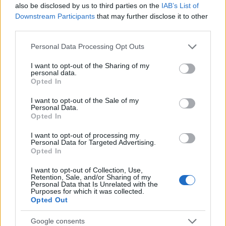
also be disclosed by us to third parties on the
IAB’s List of
Downstream Participants
that may further disclose it to other
third parties.
Please note that this website/app uses one or more Google
Personal Data Processing Opt Outs
services and may gather and store information including but
not limited to your visit or usage behaviour. You may click to
I want to opt-out of the Sharing of my
personal data.
grant or deny consent to Google and its third-party tags to
Opted In
use your data for below specified purposes in below Google
consent section.
I want to opt-out of the Sale of my
Personal Data.
Opted In
I want to opt-out of processing my
Personal Data for Targeted Advertising.
Opted In
I want to opt-out of Collection, Use,
Retention, Sale, and/or Sharing of my
Personal Data that Is Unrelated with the
Purposes for which it was collected.
Opted Out
Google consents