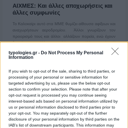
ΑΙΧΜΕΣ: Και άλλες αποχωρήσεις και
άλλες συμφωνίες
Το Καλοκαίρι αυτό στα ΜΜΕ θυμίζει αίθουσα αφίξεων και
αναχωρήσεων αεροδρομίου. Άλλοι γνωρίζουν τον
προορισμό τους και άλλοι αλλάζουν πορεία, ενώ έχουν
ξεκινήσει για άλλου καταλήγουν σε άλλο σημείο. Η
κινητικότητα είναι συνάρτηση πολλών παραγόντων,
typologies.gr -
Do Not Process My Personal
ορισμένοι εκ των οποίων δεν είναι ορατοί προς το
Information
παρόν. Λέγεται πως ο Ιβάν Σαββίδης τα βρήκε με την
κυβέρνηση, […]
If you wish to opt-out of the sale, sharing to third parties, or
processing of your personal or sensitive information for
targeted advertising by us, please use the below opt-out
section to confirm your selection. Please note that after your
opt-out request is processed you may continue seeing
interest-based ads based on personal information utilized by
us or personal information disclosed to third parties prior to
your opt-out. You may separately opt-out of the further
disclosure of your personal information by third parties on the
IAB’s list of downstream participants. This information may