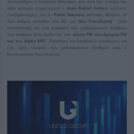
αντιπρόεδρος ο Στέφανος Μάγειρας, ενώ από την πλευρά του
νέου μετόχου συμμετέχουν ο
Jean
–
Daniel
Cohen
,
κάτοικος
Λουξεμβούργου, και ο
Fabio
Mazzoni
,
κάτοικος Βελγίου. Οι
δύο άνδρες εισήλθαν στο ΔΣ της
Star
Επενδυτική
(Star
Investments) και των εταιρειών των ραδιοφωνικών σταθμών
που ανήκουν στον όμιλό της, του
Δίεση
FM
,
του
Δρόμου
FM
και του
Alpha
989
. Πρόεδρος και διευθύνων σύμβουλος και
στις τρεις εταιρείες των ραδιοφωνικών σταθμών είναι ο
Κωνσταντίνος Φωτόπουλος.