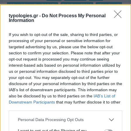
,
,
ΔΟΡΥΦΟΡΙΚΗ ΤΗΛΕΟΡΑΣΗ
FABIO MAZZONI
JEAN-DANIEL
,
,
,
,
COHEN
MIRJANA SOLAK
PRIMOS MEDIA SARL
STAR
typologies.gr -
Do Not Process My Personal
Information
,
,
,
STAR INVESTMENTS
ΔΙΕΣΗ FM
ΔΡΟΜΟΣ FM
,
ΚΩΝΣΤΑΝΤΙΝΟΣ ΦΩΤΟΠΟΥΛΟΣ
ΠΕΤΡΟΣ ΠΙΤΤΑΣ
If you wish to opt-out of the sale, sharing to third parties, or
processing of your personal or sensitive information for
targeted advertising by us, please use the below opt-out
section to confirm your selection. Please note that after your
opt-out request is processed you may continue seeing
interest-based ads based on personal information utilized by
us or personal information disclosed to third parties prior to
your opt-out. You may separately opt-out of the further
disclosure of your personal information by third parties on the
IAB’s list of downstream participants. This information may
also be disclosed by us to third parties on the
IAB’s List of
Downstream Participants
that may further disclose it to other
third parties.
Please note that this website/app uses one or more Google
Personal Data Processing Opt Outs
services and may gather and store information including but
not limited to your visit or usage behaviour. You may click to
I want to opt-out of the Sharing of my