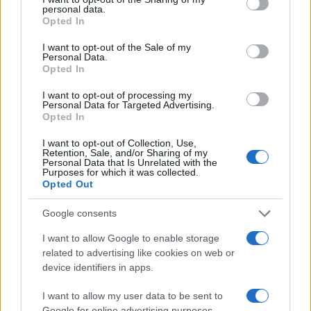
personal data.
grant or deny consent to Google and its third-party tags to
Opted In
use your data for below specified purposes in below Google
consent section.
I want to opt-out of the Sale of my
Personal Data.
Opted In
ΑΙΧΜΕΣ
I want to opt-out of processing my
Personal Data for Targeted Advertising.
Opted In
ΑΙΧΜΕΣ: Και άλλες αποχωρήσεις και
I want to opt-out of Collection, Use,
Retention, Sale, and/or Sharing of my
άλλες συμφωνίες
Personal Data that Is Unrelated with the
Purposes for which it was collected.
Opted Out
Το Καλοκαίρι αυτό στα ΜΜΕ θυμίζει αίθουσα αφίξεων και
αναχωρήσεων αεροδρομίου. Άλλοι γνωρίζουν τον
Google consents
προορισμό τους και άλλοι αλλάζουν πορεία, ενώ έχουν
ξεκινήσει για άλλου καταλήγουν σε άλλο σημείο. Η
I want to allow Google to enable storage
κινητικότητα είναι συνάρτηση πολλών παραγόντων,
related to advertising like cookies on web or
ορισμένοι εκ των οποίων δεν είναι ορατοί προς το
device identifiers in apps.
παρόν. Λέγεται πως ο Ιβάν Σαββίδης τα βρήκε με την
κυβέρνηση, […]
I want to allow my user data to be sent to
Google for online advertising purposes.