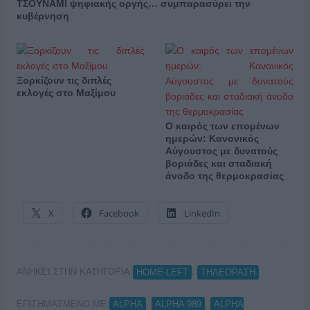
ΤΣΟΥΝΑΜΙ ψηφιακής οργής… συμπαρασύρει την
κυβέρνηση
Ξορκίζουν τις διπλές
εκλογές στο Μαξίμου
Ο καιρός των επομένων
ημερών: Κανονικός
Αύγουστος με δυνατούς
βοριάδες και σταδιακή
άνοδο της θερμοκρασίας
X
Facebook
LinkedIn
ΑΝΗΚΕΙ ΣΤΗΝ ΚΑΤΗΓΟΡΙΑ:
,
HOME-LEFT
ΤΗΛΕΟΡΑΣΗ
ΕΠΙΣΗΜΑΣΜΕΝΟ ΜΕ:
,
,
ALPHA
ALPHA 989
ALPHA