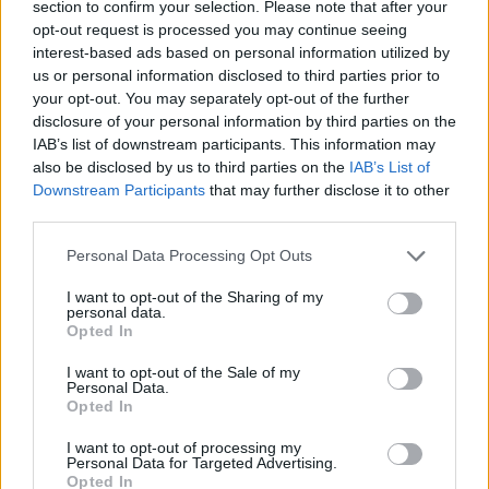
section to confirm your selection. Please note that after your
opt-out request is processed you may continue seeing
interest-based ads based on personal information utilized by
us or personal information disclosed to third parties prior to
your opt-out. You may separately opt-out of the further
disclosure of your personal information by third parties on the
IAB’s list of downstream participants. This information may
also be disclosed by us to third parties on the
IAB’s List of
Downstream Participants
that may further disclose it to other
third parties.
Please note that this website/app uses one or more Google
Personal Data Processing Opt Outs
services and may gather and store information including but
not limited to your visit or usage behaviour. You may click to
I want to opt-out of the Sharing of my
personal data.
grant or deny consent to Google and its third-party tags to
Opted In
use your data for below specified purposes in below Google
consent section.
της Ζωής μας
I want to opt-out of the Sale of my
Personal Data.
Οι άνθρωποι, οι αυθεντικές ιστορίες,
Opted In
το ελληνικό καλοκαίρι και ένας
πολιτισμός που μας ενώνει κάθε μέρα.
I want to opt-out of processing my
Personal Data for Targeted Advertising.
Opted In