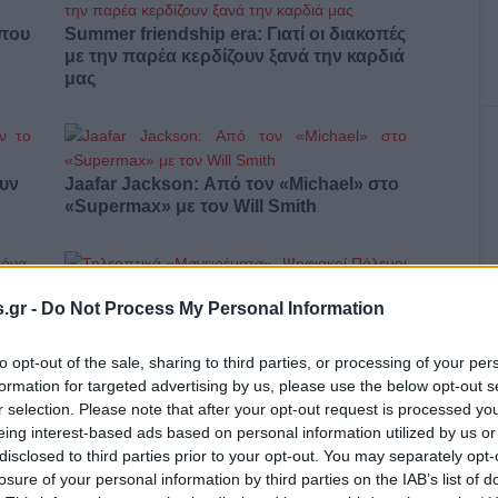
 που
Summer friendship era: Γιατί οι διακοπές
με την παρέα κερδίζουν ξανά την καρδιά
μας
ουν
Jaafar Jackson: Από τον «Michael» στο
«Supermax» με τον Will Smith
.gr -
Do Not Process My Personal Information
α,
Τηλεοπτικά «Μαγειρέματα», Ψηφιακοί
έο
Πόλεμοι και ένα… Τσουνάμι Αλλαγών: Η
to opt-out of the sale, sharing to third parties, or processing of your per
Εβδομάδα που Ανακάτεψε την
formation for targeted advertising by us, please use the below opt-out s
Τράπουλα των Ελληνικών Media
r selection. Please note that after your opt-out request is processed y
eing interest-based ads based on personal information utilized by us or
disclosed to third parties prior to your opt-out. You may separately opt-
losure of your personal information by third parties on the IAB’s list of