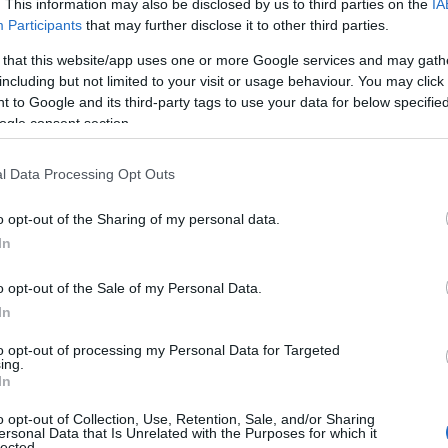
. This information may also be disclosed by us to third parties on the
IA
ς
ΤΣΟΥΝΑΜΙ ψηφιακής οργής…
Participants
that may further disclose it to other third parties.
cast
συμπαρασύρει την κυβέρνηση
 that this website/app uses one or more Google services and may gath
including but not limited to your visit or usage behaviour. You may click 
 to Google and its third-party tags to use your data for below specifi
ogle consent section.
Ο καιρός των επομένων ημερών:
Κανονικός Αύγουστος με δυνατούς
l Data Processing Opt Outs
βοριάδες και σταδιακή άνοδο της
θερμοκρασίας
o opt-out of the Sharing of my personal data.
In
o opt-out of the Sale of my Personal Data.
In
to opt-out of processing my Personal Data for Targeted
ing.
In
,
,
,
,
ΠΠΑΚΗΣ
ΓΙΩΡΓΟΣ ΚΑΡΑΤΖΑΦΕΡΗΣ
ΕΣΡ
ΛΑΟΣ
o opt-out of Collection, Use, Retention, Sale, and/or Sharing
ersonal Data that Is Unrelated with the Purposes for which it
lected.