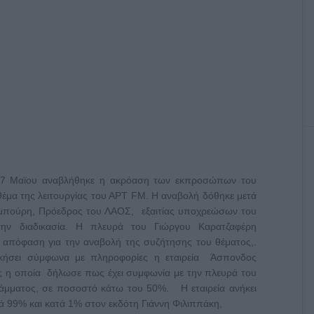
 27 Μαϊου αναβλήθηκε η ακρόαση των εκπροσώπων του
θέμα της λειτουργίας του ΑΡΤ FM. Η αναβολή δόθηκε μετά
μπούρη, Πρόεδρος του ΛΑΟΣ, εξαιτίας υποχρεώσων του
ν διαδικασία. Η πλευρά του Γιώργου Καρατζαφέρη
ν απόφαση για την αναβολή της συζήτησης του θέματος,.
σκήσει σύμφωνα με πληροφορίες η εταιρεία Άσπονδος
ς η οποία δήλωσε πως έχει συμφωνία με την πλευρά του
άμματος, σε ποσοστό κάτω του 50%. Η εταιρεία ανήκει
ά 99% και κατά 1% στον εκδότη Γιάννη Φιλιππάκη,