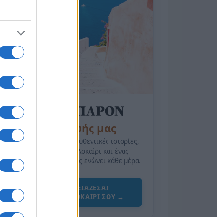
της Ζωής μας
Οι άνθρωποι, οι αυθεντικές ιστορίες,
το ελληνικό καλοκαίρι και ένας
πολιτισμός που μας ενώνει κάθε μέρα.
ΟΣΑ ΧΡΕΙΑΖΕΣΑΙ
ΓΙΑ ΤΟ ΚΑΛΟΚΑΙΡΙ ΣΟΥ →