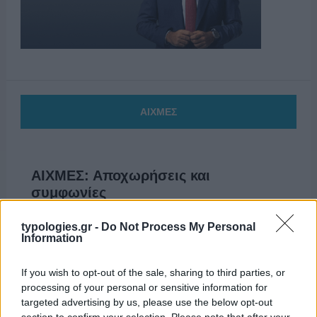
ΑΙΧΜΕΣ
ΑΙΧΜΕΣ: Αποχωρήσεις και
συμφωνίες
Το Καλοκαίρι αυτό στα ΜΜΕ θυμίζει αίθουσα αφίξεων και
typologies.gr -
Do Not Process My Personal
αναχωρήσεων αεροδρομίου. Άλλοι γνωρίζουν τον
Information
προορισμό τους και άλλοι αλλάζουν πορεία, ενώ έχουν
ξεκινήσει για άλλου καταλήγουν σε άλλο σημείο. Η
If you wish to opt-out of the sale, sharing to third parties, or
κινητικότητα είναι συνάρτηση πολλών παραγόντων,
processing of your personal or sensitive information for
ορισμένοι εκ των οποίων δεν είναι ορατοί προς το
targeted advertising by us, please use the below opt-out
παρόν. Λέγεται πως ο Ιβάν Σαββίδης τα βρήκε με την
section to confirm your selection. Please note that after your