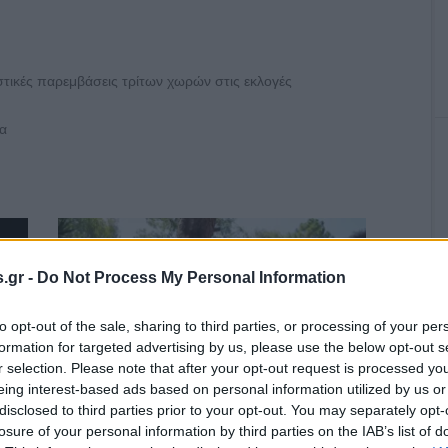
τικές παρεμβάσεις τρίτων χωρών στις εκλογές
ρα
.gr -
Do Not Process My Personal Information
to opt-out of the sale, sharing to third parties, or processing of your per
formation for targeted advertising by us, please use the below opt-out s
r selection. Please note that after your opt-out request is processed y
eing interest-based ads based on personal information utilized by us or
disclosed to third parties prior to your opt-out. You may separately opt-
α,
losure of your personal information by third parties on the IAB’s list of
έο
Οι κορυφαίες αναρτήσεις στα social