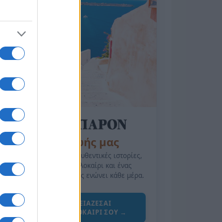
της Ζωής μας
Οι άνθρωποι, οι αυθεντικές ιστορίες,
το ελληνικό καλοκαίρι και ένας
πολιτισμός που μας ενώνει κάθε μέρα.
ΟΣΑ ΧΡΕΙΑΖΕΣΑΙ
ΓΙΑ ΤΟ ΚΑΛΟΚΑΙΡΙ ΣΟΥ →