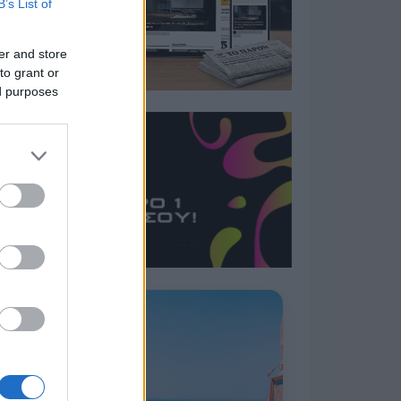
B’s List of
er and store
to grant or
ed purposes
Η ΣΤΗΛΗ ΜΑΣ