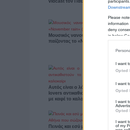
vidcast τον Παύλο Μαρινάκη
participants
Downstream 
Please note
information 
deny consent
Μουσικός νανουρίζει λιοντάρια
in below Go
παίζοντας το «November rain» (βίντε
Persona
I want t
Opted 
I want t
Αυτός είναι ο λόγος που οι beauty
Opted 
lovers αντικαθιστούν το μαύρο μολύβ
με καφέ το καλοκαίρι
I want 
Advertis
Opted 
I want t
of my P
Πεινάς και εσύ μετά το ξενύχτι; 5
was col