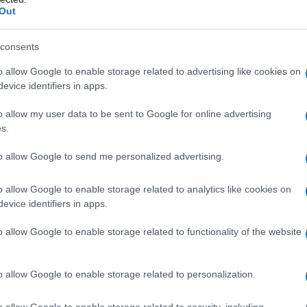
– Το kitchen trick που κάθε foodie
Out
πρέπει να ξέρει
consents
o allow Google to enable storage related to advertising like cookies on
evice identifiers in apps.
α,
Τηλεοπτικά «Μαγειρέματα», Ψηφιακοί
έο
Πόλεμοι και ένα… Τσουνάμι Αλλαγών: Η
o allow my user data to be sent to Google for online advertising
Εβδομάδα που Ανακάτεψε την
s.
Τράπουλα των Ελληνικών Media
to allow Google to send me personalized advertising.
o allow Google to enable storage related to analytics like cookies on
evice identifiers in apps.
ς
ΤΣΟΥΝΑΜΙ ψηφιακής οργής…
cast
συμπαρασύρει την κυβέρνηση
o allow Google to enable storage related to functionality of the website
o allow Google to enable storage related to personalization.
Ο καιρός των επομένων ημερών:
o allow Google to enable storage related to security, including