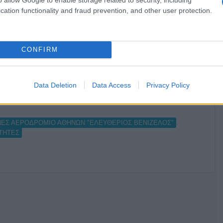
Κανονικός Αύγουστος με δυνατούς
cation functionality and fraud prevention, and other user protection.
βοριάδες και σταδιακή άνοδο της
θερμοκρασίας
CONFIRM
Data Deletion
Data Access
Privacy Policy
,
,
,
,
T
INTERNET
ΕΦΗΜΕΡΙΔΕΣ
ΡΑΔΙΟΦΩΝΟ
,
ΝΕΣ ΑΕΡΟΔΡΟΜΙΟ ΑΘΗΝΩΝ "ΕΛΕΥΘΕΡΙΟΣ ΒΕΝΙΖΕΛΟΣ"
ΤΗΤΕΣ