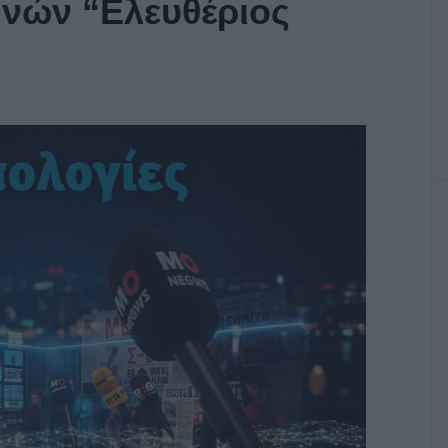
νών “Ελευθέριος