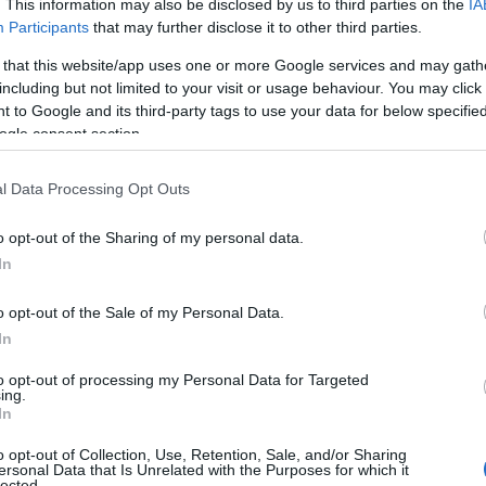
. This information may also be disclosed by us to third parties on the
IA
media: Σαρώνει η επίσκεψη Μητσοτάκη
Participants
that may further disclose it to other third parties.
στην Εύβοια
 that this website/app uses one or more Google services and may gath
including but not limited to your visit or usage behaviour. You may click 
 to Google and its third-party tags to use your data for below specifi
ogle consent section.
ο)
Χωνάκι ή κυπελλάκι; Σε αυτά τα 5
παγωτατζίδικα της Αθήνας η απάντηση
l Data Processing Opt Outs
είναι…και τα δύο!
o opt-out of the Sharing of my personal data.
In
Αυτά είναι τα 4 prints στα μαγιό που θα
o opt-out of the Sale of my Personal Data.
βλέπεις σε κάθε παραλία φέτος!
In
ι
to opt-out of processing my Personal Data for Targeted
ing.
In
o opt-out of Collection, Use, Retention, Sale, and/or Sharing
ersonal Data that Is Unrelated with the Purposes for which it
Πώς να ξεφλουδίζεις εύκολα το σκόρδο
lected.