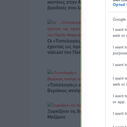
καντίνες στην Αθήνα που σώζουν τις
Opted 
βραδινές σου λιγούρες
Google 
I want t
web or d
Οι «Τυπολογίες» περνούν στην εικόν
έχοντας ως πρώτο καλεσμένο στο ν
I want t
vidcast τον Παύλο Μαρινάκη
purpose
I want 
I want t
web or d
«Τυπολογίες» στο YouTube: Ο Δήμο
Βερύκιος ανοίγει τα χαρτιά του – Vid
I want t
or app.
Ξορκίζουν τις διπλές εκλογές στο
I want t
Μαξίμου
I want t