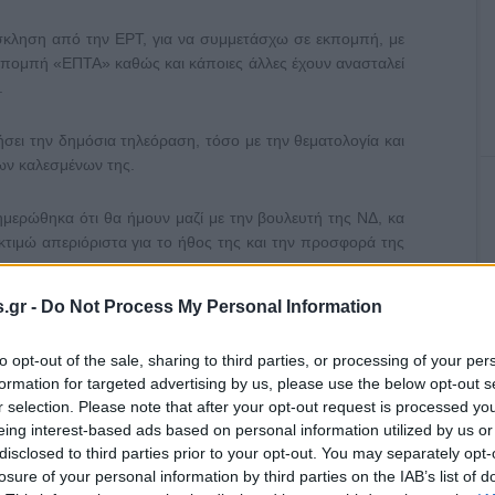
κληση από την ΕΡΤ, για να συμμετάσχω σε εκπομπή, με
εκπομπή «ΕΠΤΑ» καθώς και κάποιες άλλες έχουν ανασταλεί
.
μήσει την δημόσια τηλεόραση, τόσο με την θεματολογία και
ων καλεσμένων της.
ημερώθηκα ότι θα ήμουν μαζί με την βουλευτή της ΝΔ, κα
κτιμώ απεριόριστα για το ήθος της και την προσφορά της
.gr -
Do Not Process My Personal Information
 εκπομπή με δύο καλεσμένους και μετατέθηκε η συμμετοχή
to opt-out of the sale, sharing to third parties, or processing of your per
formation for targeted advertising by us, please use the below opt-out s
προηγούμενη μέρα την συμμετοχή μου για σήμερα Σάββατο
r selection. Please note that after your opt-out request is processed y
eing interest-based ads based on personal information utilized by us or
disclosed to third parties prior to your opt-out. You may separately opt-
losure of your personal information by third parties on the IAB’s list of
στημα παρακολούθησα ότι αντί για την εκπομπή της κας