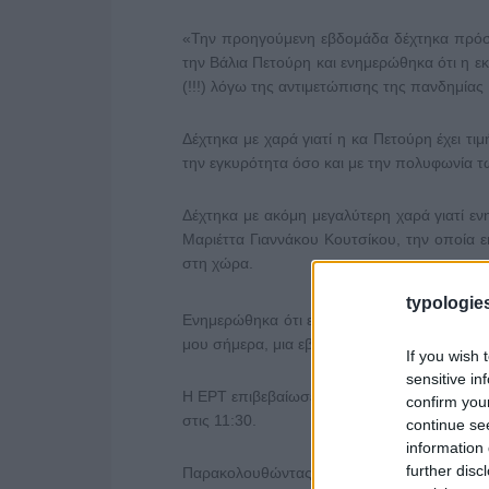
«Την προηγούμενη εβδομάδα δέχτηκα πρόσ
την Βάλια Πετούρη και ενημερώθηκα ότι η 
(!!!) λόγω της αντιμετώπισης της πανδημίας 
Δέχτηκα με χαρά γιατί η κα Πετούρη έχει τι
την εγκυρότητα όσο και με την πολυφωνία τ
Δέχτηκα με ακόμη μεγαλύτερη χαρά γιατί εν
Μαριέττα Γιαννάκου Κουτσίκου, την οποία ε
στη χώρα.
typologies
Ενημερώθηκα ότι επιλέχθηκε να μην γίνει η
μου σήμερα, μια εβδομάδα αργότερα.
If you wish 
sensitive in
Η ΕΡΤ επιβεβαίωσε όπως συνηθίζεται την 
confirm you
στις 11:30.
continue se
information 
further disc
Παρακολουθώντας την ΕΡΤ, σε αυτό το διά