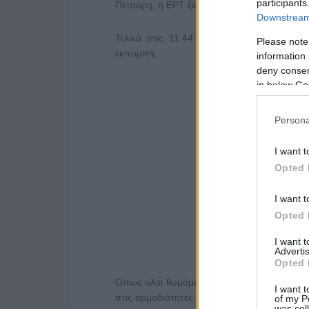
participants
Πετούρη, η ΕΡΤ ξεκίνησε πολύ νωρίτερα (!!!)
Downstream 
Τελικά στις 11:44 και ενώ είχα συνδεθεί
Please note
εκπομπή.
information 
deny consent
in below Go
Persona
I want t
Opted 
I want t
Opted 
I want 
Advertis
Opted 
Όπως όλοι θυμόμαστε η ΕΡΤ, με τον Νόμο τ
I want t
στις αρμοδιότητες του Πρωθυπουργού για 
of my P
was col