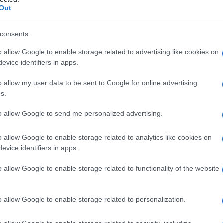
Out
υς συντονίζει και την ΕΡΤ και τον κ. Ζούλα, όχι μόνο για
ι για την ροή του προγράμματος, ξεκινώντας ακόμη και τα
consents
α, όπως πουθενά στον κόσμο δεν συνηθίζεται .
o allow Google to enable storage related to advertising like cookies on
ς ενημέρωσης τα στελέχη του ΣΥΡΙΖΑ δεν είναι αρεστά. Θα
evice identifiers in apps.
πομπές αναστάλθηκαν «προσωρινά», με ποια κριτήρια και
o allow my user data to be sent to Google for online advertising
ύ κράτους τη ροή του προγράμματος.
s.
to allow Google to send me personalized advertising.
o allow Google to enable storage related to analytics like cookies on
evice identifiers in apps.
o allow Google to enable storage related to functionality of the website
o allow Google to enable storage related to personalization.
o allow Google to enable storage related to security, including