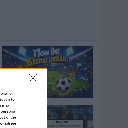
sonal or
ection to
ou may
 personal
out of the
 downstream