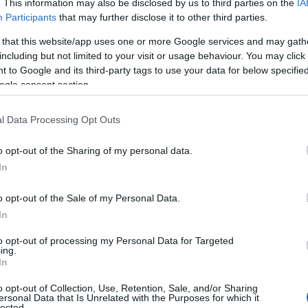
. This information may also be disclosed by us to third parties on the
IA
 δελτίο ειδήσεων.
Participants
that may further disclose it to other third parties.
 δέχτηκα τηλέφωνο ακύρωσης της συμμετοχής μου, στην
 that this website/app uses one or more Google services and may gath
including but not limited to your visit or usage behaviour. You may click 
 to Google and its third-party tags to use your data for below specifi
ogle consent section.
l Data Processing Opt Outs
o opt-out of the Sharing of my personal data.
In
o opt-out of the Sale of my Personal Data.
In
to opt-out of processing my Personal Data for Targeted
ing.
In
ου Επιτελικού κράτους, εντάχθηκε, όπως και πολλά άλλα,
o opt-out of Collection, Use, Retention, Sale, and/or Sharing
τον καλύτερο συντονισμό του κράτους…
ersonal Data that Is Unrelated with the Purposes for which it
lected.