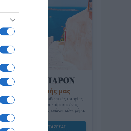
της Ζωής μας
Οι άνθρωποι, οι αυθεντικές ιστορίες,
το ελληνικό καλοκαίρι και ένας
πολιτισμός που μας ενώνει κάθε μέρα.
ΟΣΑ ΧΡΕΙΑΖΕΣΑΙ