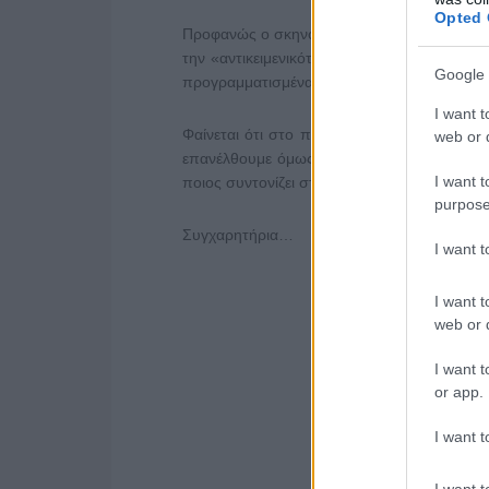
Opted 
Προφανώς ο σκηνοθέτης του Επιτελικού Κράτο
την «αντικειμενικότατη» ενημέρωση αλλά κα
Google 
προγραμματισμένα δελτία ειδήσεων, νωρίτερ
I want t
Φαίνεται ότι στο πλαίσιο της αντικειμενική
web or d
επανέλθουμε όμως για το πώς και ποιες εκ
I want t
ποιος συντονίζει στο πλαίσιο του επιτελικο
purpose
Συγχαρητήρια…
I want 
I want t
web or d
I want t
or app.
I want t
I want t