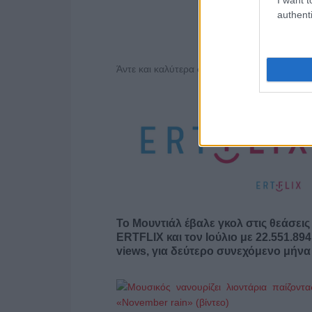
authenti
Άντε και καλύτερα σας εύχομαι αγαπητοί κύρ
Το Μουντιάλ έβαλε γκολ στις θεάσεις
ERTFLIX και τον Ιούλιο με 22.551.894
views, για δεύτερο συνεχόμενο μήνα