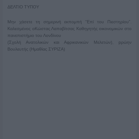
ΔΕΛΤΙΟ ΤΥΠΟΥ
Μην χάσετε τη σημερινή εκπομπή “Επί του Πιεστηρίου”.
Καλεσμένος οKώστας Λαπαβίτσας Καθηγητής οικονομικών στο
πανεπιστήμιο του Λονδίνου
(Σχολή Ανατολικών και Αφρικανικών Μελετών), pρώην
Βουλευτής (Ημαθίας ΣΥΡΙΖΑ)