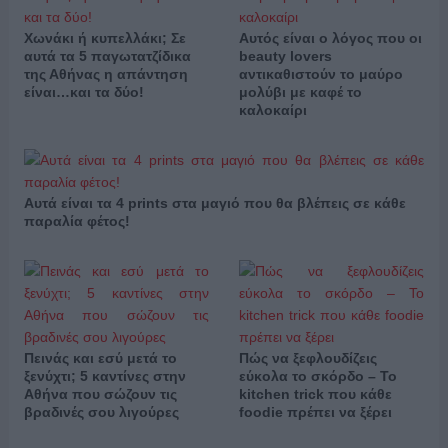
Χωνάκι ή κυπελλάκι; Σε
Αυτός είναι ο λόγος που οι
αυτά τα 5 παγωτατζίδικα
beauty lovers
της Αθήνας η απάντηση
αντικαθιστούν το μαύρο
είναι…και τα δύο!
μολύβι με καφέ το
καλοκαίρι
Αυτά είναι τα 4 prints στα μαγιό που θα βλέπεις σε κάθε
παραλία φέτος!
Πεινάς και εσύ μετά το
Πώς να ξεφλουδίζεις
ξενύχτι; 5 καντίνες στην
εύκολα το σκόρδο – Το
Αθήνα που σώζουν τις
kitchen trick που κάθε
βραδινές σου λιγούρες
foodie πρέπει να ξέρει