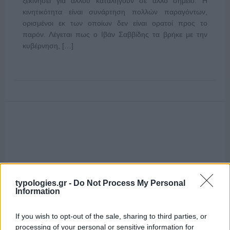
ξεκινήσει για άλλου καταλήγουν σε άλλο σημείο. Η
κινητικότητα είναι συνάρτηση πολλών παραγόντων,
ορισμένοι εκ των οποίων δεν είναι ορατοί προς το
παρόν. Λέγεται πως ο Ιβάν Σαββίδης τα βρήκε με την
κυβέρνηση, […]
typologies.gr -
Do Not Process My Personal
Information
If you wish to opt-out of the sale, sharing to third parties, or
processing of your personal or sensitive information for