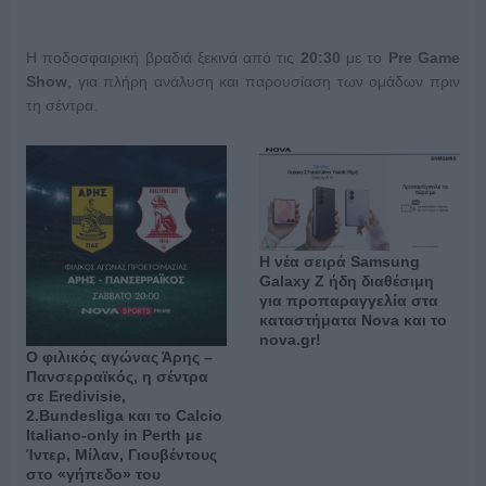
Η ποδοσφαιρική βραδιά ξεκινά από τις
20:30
με το
Pre Game
Show
, για πλήρη ανάλυση και παρουσίαση των ομάδων πριν
τη σέντρα.
Η νέα σειρά Samsung
Galaxy Ζ ήδη διαθέσιμη
για προπαραγγελία στα
καταστήματα Nova και το
nova.gr!
Ο φιλικός αγώνας Άρης –
Πανσερραϊκός, η σέντρα
σε Eredivisie,
2.Bundesliga και το Calcio
Italiano-only in Perth με
Ίντερ, Μίλαν, Γιουβέντους
στο «γήπεδο» του