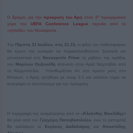
ο
Ο δρόμος για την
πρόκριση του Άρη
στον 3
προκριματικό
γύρο του
UEFA
Conference
League
περνάει από το
«γήπεδο» του Novasports.
Την
Πέμπτη 31 Ιουλίου, στις 21.15,
οι φίλοι του ποδοσφαίρου
θα έχουν την ευκαιρία να παρακολουθήσουν ζωντανά και
αποκλειστικά στο
Novasports
Prime
τη ρεβάνς της ομάδας
του
Μαρίνου Ουζουνίδη
απέναντι στην Αράζ Ναχτσιβάν από
το Αζερμπαϊτζάν. Υπενθυμίζεται ότι στο πρώτο ματς στο
Μπακού, ο Άρης ηττήθηκε με σκορ 2-1 και καλείται τώρα να
ανατρέψει το αποτέλεσμα για την πρόκριση.
Η περιγραφή της αναμέτρησης από το «
Κλεάνθης Βικελίδης»
θα γίνει από τον
Γρηγόρη Παπαβασιλείου
, ενώ το ρεπορτάζ
θα καλύψουν οι
Ευγένιος Δαδαλιάρας
και
Αποστόλης