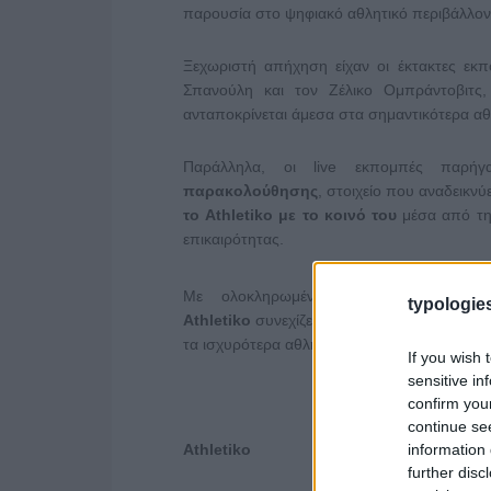
παρουσία στο ψηφιακό αθλητικό περιβάλλον
Ξεχωριστή απήχηση είχαν οι έκτακτες εκπ
Σπανούλη και τον Ζέλικο Ομπράντοβιτς
ανταποκρίνεται άμεσα στα σημαντικότερα αθ
Παράλληλα, οι live εκπομπές παρ
παρακολούθησης
, στοιχείο που αναδεικνύ
το
Athletiko
με το κοινό του
μέσα από τη
επικαιρότητας.
Με ολοκληρωμένο περιεχόμενο που συνδυά
typologies
Athletiko
συνεχίζει να ενισχύει το ψηφιακό
τα ισχυρότερα αθλητικά digital brands της χ
If you wish 
sensitive in
confirm you
continue se
information 
Athletiko
further disc