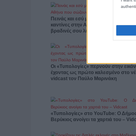
authenti
Πεινάς και εσύ μετά το ξενύχτι; 5
καντίνες στην Αθήνα που σώζουν τις
βραδινές σου λιγούρες
Οι «Τυπολογίες» περνούν στην εικόν
έχοντας ως πρώτο καλεσμένο στο ν
vidcast τον Παύλο Μαρινάκη
«Τυπολογίες» στο YouTube: Ο Δήμο
Βερύκιος ανοίγει τα χαρτιά του – Vid