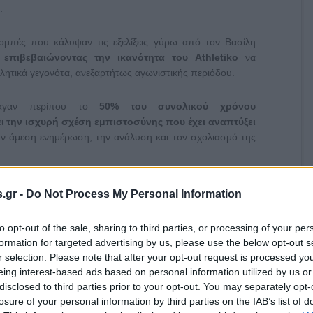
.
ομπές που κάλυψαν τις εξελίξεις γύρω από τον Βασίλη
,
επιβεβαιώνοντας την ικανότητα του
Athletiko
να
λητικά γεγονότα, ανεξαρτήτως αγωνιστικής περιόδου.
ήγαγαν περίπου το
50% του συνολικού χρόνου
ει
την ισχυρή σχέση εμπιστοσύνης που έχει αναπτύξει
ν άμεση ενημέρωση, την ανάλυση και τον σχολιασμό της
ζει live εκπομπές, long-form videos και Shorts
, το
.gr -
Do Not Process My Personal Information
 του αποτύπωμα, επιβεβαιώνοντας τη θέση του ως ένα από
ώρας.
to opt-out of the sale, sharing to third parties, or processing of your per
formation for targeted advertising by us, please use the below opt-out s
r selection. Please note that after your opt-out request is processed y
eing interest-based ads based on personal information utilized by us or
disclosed to third parties prior to your opt-out. You may separately opt-
losure of your personal information by third parties on the IAB’s list of