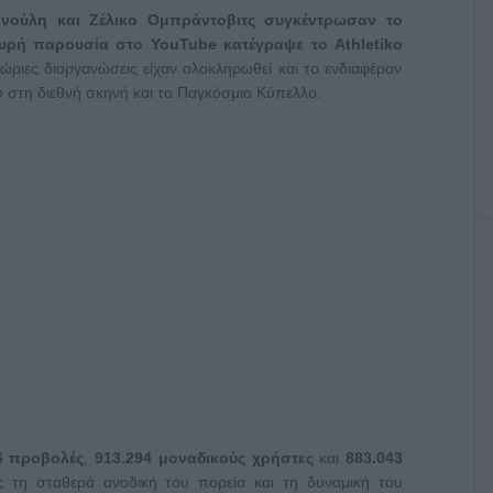
ανούλη και Ζέλικο Ομπράντοβιτς συγκέντρωσαν το
χυρή παρουσία στο
YouTube
κατέγραψε το
Athletiko
χώριες διοργανώσεις είχαν ολοκληρωθεί και το ενδιαφέρον
ο στη διεθνή σκηνή και το Παγκόσμιο Κύπελλο.
6 προβολές
,
913.294 μοναδικούς χρήστες
και
883.043
ς τη σταθερά ανοδική του πορεία και τη δυναμική του