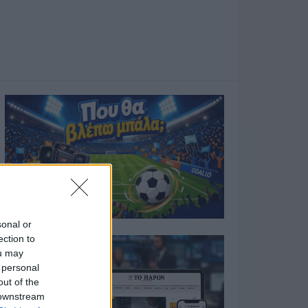
sonal or
ection to
ou may
 personal
out of the
 downstream