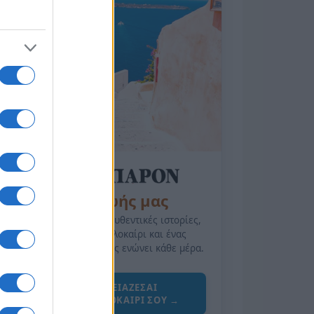
της Ζωής μας
Οι άνθρωποι, οι αυθεντικές ιστορίες,
το ελληνικό καλοκαίρι και ένας
πολιτισμός που μας ενώνει κάθε μέρα.
ΟΣΑ ΧΡΕΙΑΖΕΣΑΙ
ΓΙΑ ΤΟ ΚΑΛΟΚΑΙΡΙ ΣΟΥ →