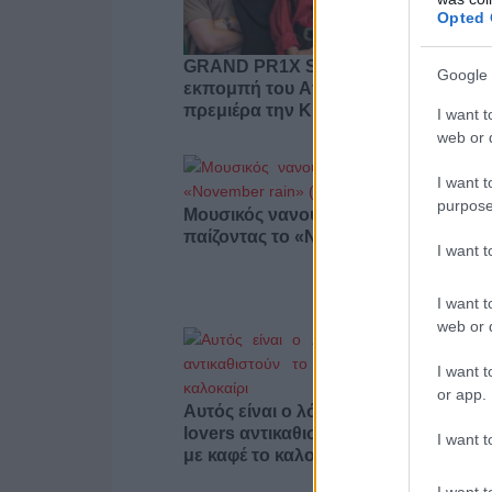
Opted 
GRAND PR1X SHOW: Η νέα live
Google 
εκπομπή του Athletiko για την F1 κάν
πρεμιέρα την Κυριακή στις 16:45
I want t
web or d
I want t
purpose
Μουσικός νανουρίζει λιοντάρια
παίζοντας το «November rain» (βίντε
I want 
I want t
web or d
I want t
or app.
Αυτός είναι ο λόγος που οι beauty
lovers αντικαθιστούν το μαύρο μολύβ
I want t
με καφέ το καλοκαίρι
I want t