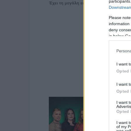
participants
Έχει τη μεγάλη εικόνα
Downstream 
Please note
information 
deny consent
in below Go
Persona
I want t
Opted 
I want t
Opted 
I want 
Advertis
Opted 
I want t
of my P
was col