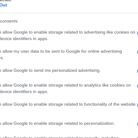
Out
ΑΙΧΜΕΣ: Πρώτα κάλπες και μετά
λουκέτο!
consents
ει
o allow Google to enable storage related to advertising like cookies on
evice identifiers in apps.
o allow my user data to be sent to Google for online advertising
s.
ο)
Χωνάκι ή κυπελλάκι; Σε αυτά τα 5
to allow Google to send me personalized advertising.
παγωτατζίδικα της Αθήνας η απάντηση
είναι…και τα δύο!
o allow Google to enable storage related to analytics like cookies on
evice identifiers in apps.
o allow Google to enable storage related to functionality of the website
Αυτά είναι τα 4 prints στα μαγιό που θα
βλέπεις σε κάθε παραλία φέτος!
ι
o allow Google to enable storage related to personalization.
o allow Google to enable storage related to security, including