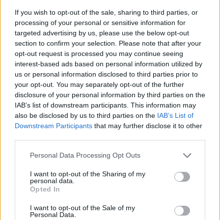
If you wish to opt-out of the sale, sharing to third parties, or
processing of your personal or sensitive information for
targeted advertising by us, please use the below opt-out
section to confirm your selection. Please note that after your
opt-out request is processed you may continue seeing
ΑΙΧΜΕΣ
interest-based ads based on personal information utilized by
us or personal information disclosed to third parties prior to
your opt-out. You may separately opt-out of the further
disclosure of your personal information by third parties on the
IAB’s list of downstream participants. This information may
ΑΧΜΕΣ: Δεύτερες σκέψεις στον
also be disclosed by us to third parties on the
IAB’s List of
ΑΝΤ1…
Downstream Participants
that may further disclose it to other
third parties.
Ο γύρος των συζητήσεων στον ΑΝΤ1 ανάμεσα στην
ηγεσία του σταθμού και τα ανώτατα στελέχη, μάλλον,
Please note that this website/app uses one or more Google
Personal Data Processing Opt Outs
ολοκληρώθηκε, προς το παρόν Η σημερινή διοίκηση του
services and may gather and store information including but
καναλιού φέρεται να κατάφερε να μεταπείσει την
not limited to your visit or usage behaviour. You may click to
I want to opt-out of the Sharing of my
personal data.
ιδιοκτησία και να μην προβεί στην αλλαγή των
grant or deny consent to Google and its third-party tags to
Opted In
συσχετισμών που θα προέκυπταν από την έλευση του
use your data for below specified purposes in below Google
ισχυρού στελέχους από το συνεργαζόμενο όμιλο. Αυτό
consent section.
I want to opt-out of the Sale of my
που […]
Personal Data.