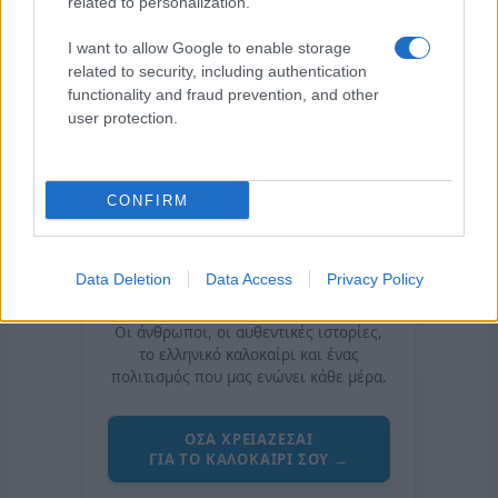
related to personalization.
I want to allow Google to enable storage
related to security, including authentication
functionality and fraud prevention, and other
user protection.
CONFIRM
Data Deletion
Data Access
Privacy Policy
της Ζωής μας
Οι άνθρωποι, οι αυθεντικές ιστορίες,
το ελληνικό καλοκαίρι και ένας
πολιτισμός που μας ενώνει κάθε μέρα.
ΟΣΑ ΧΡΕΙΑΖΕΣΑΙ
ΓΙΑ ΤΟ ΚΑΛΟΚΑΙΡΙ ΣΟΥ →