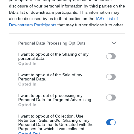
disclosure of your personal information by third parties on the
IAB’s list of downstream participants. This information may
also be disclosed by us to third parties on the
IAB’s List of
Downstream Participants
that may further disclose it to other
third parties.
Please note that this website/app uses one or more Google
Personal Data Processing Opt Outs
services and may gather and store information including but
not limited to your visit or usage behaviour. You may click to
I want to opt-out of the Sharing of my
personal data.
grant or deny consent to Google and its third-party tags to
Opted In
use your data for below specified purposes in below Google
consent section.
I want to opt-out of the Sale of my
Personal Data.
Opted In
I want to opt-out of processing my
Personal Data for Targeted Advertising.
Opted In
I want to opt-out of Collection, Use,
Retention, Sale, and/or Sharing of my
Personal Data that Is Unrelated with the
Purposes for which it was collected.
Opted Out