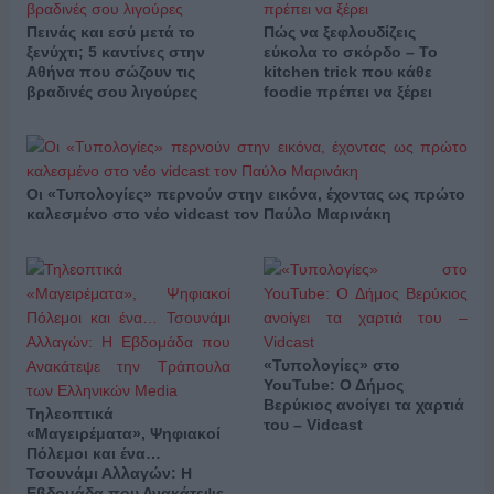
Πεινάς και εσύ μετά το
Πώς να ξεφλουδίζεις
ξενύχτι; 5 καντίνες στην
εύκολα το σκόρδο – Το
Αθήνα που σώζουν τις
kitchen trick που κάθε
βραδινές σου λιγούρες
foodie πρέπει να ξέρει
Οι «Τυπολογίες» περνούν στην εικόνα, έχοντας ως πρώτο
καλεσμένο στο νέο vidcast τον Παύλο Μαρινάκη
«Τυπολογίες» στο
YouTube: Ο Δήμος
Βερύκιος ανοίγει τα χαρτιά
Τηλεοπτικά
του – Vidcast
«Μαγειρέματα», Ψηφιακοί
Πόλεμοι και ένα…
Τσουνάμι Αλλαγών: Η
Εβδομάδα που Ανακάτεψε