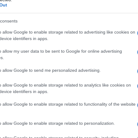
Out
 22:00 και οι συμμετοχές σε αυτή θα ολοκληρωθούν μισή
consents
o allow Google to enable storage related to advertising like cookies on
αι στο
opaponline
.
gr
evice identifiers in apps.
 δυνατότητα να συμμετέχουν και σε ομαδικά δελτία, τόσο
o allow my user data to be sent to Google for online advertising
ο και
μέσω διαδικτύου
.
s.
to allow Google to send me personalized advertising.
o allow Google to enable storage related to analytics like cookies on
evice identifiers in apps.
o allow Google to enable storage related to functionality of the website
o allow Google to enable storage related to personalization.
o allow Google to enable storage related to security, including