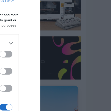
B’s List of
er and store
to grant or
ed purposes
Η ΣΤΗΛΗ ΜΑΣ