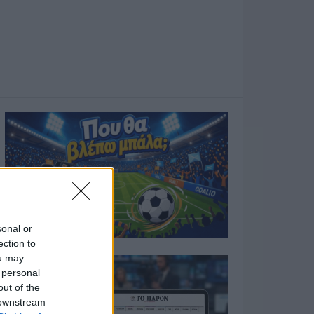
sonal or
ection to
ou may
 personal
out of the
 downstream