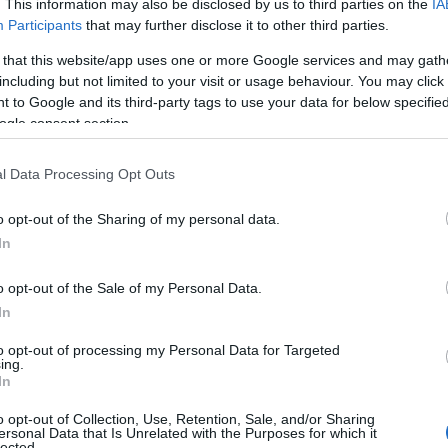
. This information may also be disclosed by us to third parties on the
IA
Participants
that may further disclose it to other third parties.
 that this website/app uses one or more Google services and may gath
including but not limited to your visit or usage behaviour. You may click 
 to Google and its third-party tags to use your data for below specifi
ogle consent section.
l Data Processing Opt Outs
o opt-out of the Sharing of my personal data.
ήματος ΟΠΑΠ που βρίσκεται επί της οδού Ροΐδου 20,
In
ν πόλη της Χίου
o opt-out of the Sale of my Personal Data.
In
ήσουν τα 12,2 εκατ. ευρώ της πρώτης κατηγορίας, καθώς
υ μοιράζει το ΤΖΟΚΕΡ σε κάθε νικητή της δεύτερης
to opt-out of processing my Personal Data for Targeted
ing.
τη, Πέμπτη και Κυριακή, με δύο τρόπους.
In
o opt-out of Collection, Use, Retention, Sale, and/or Sharing
το δελτίο τους στο πλησιέστερο κατάστημα ΟΠΑΠ είτε
ersonal Data that Is Unrelated with the Purposes for which it
να καταθέσουν το δελτίο τους διαδικτυακά.
lected.