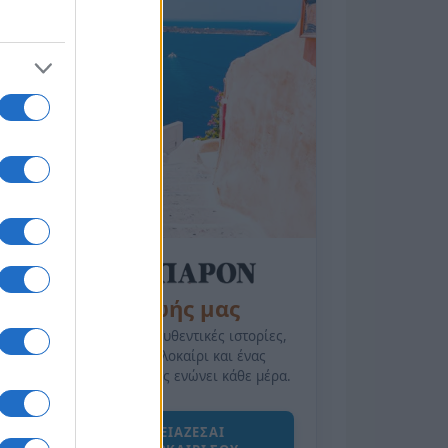
της Ζωής μας
Οι άνθρωποι, οι αυθεντικές ιστορίες,
το ελληνικό καλοκαίρι και ένας
πολιτισμός που μας ενώνει κάθε μέρα.
ΟΣΑ ΧΡΕΙΑΖΕΣΑΙ