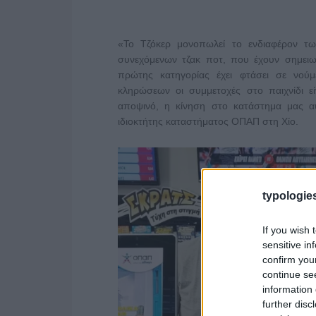
«Το Τζόκερ μονοπωλεί το ενδιαφέρον τ
συνεχόμενων τζακ ποτ, που έχουν σημειω
πρώτης κατηγορίας έχει φτάσει σε νούμ
κληρώσεων οι συμμετοχές στο παιχνίδι ε
αποψινό, η κίνηση στο κατάστημα μας αυ
ιδιοκτήτης καταστήματος ΟΠΑΠ στη Χίο.
typologies
If you wish 
sensitive in
confirm you
continue se
information 
further disc