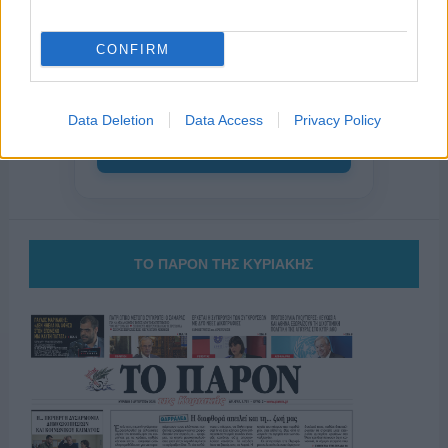
της Ζωής μας
Οι άνθρωποι, οι αυθεντικές ιστορίες,
CONFIRM
το ελληνικό καλοκαίρι και ένας
πολιτισμός που μας ενώνει κάθε μέρα.
Data Deletion
Data Access
Privacy Policy
ΟΣΑ ΧΡΕΙΑΖΕΣΑΙ
ΓΙΑ ΤΟ ΚΑΛΟΚΑΙΡΙ ΣΟΥ →
ΤΟ ΠΑΡΟΝ ΤΗΣ ΚΥΡΙΑΚΗΣ