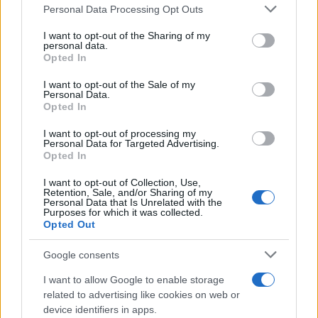
Please note that this website/app uses one or more Google
Personal Data Processing Opt Outs
services and may gather and store information including but
not limited to your visit or usage behaviour. You may click to
I want to opt-out of the Sharing of my
personal data.
grant or deny consent to Google and its third-party tags to
Opted In
use your data for below specified purposes in below Google
consent section.
I want to opt-out of the Sale of my
Personal Data.
Opted In
I want to opt-out of processing my
Personal Data for Targeted Advertising.
Opted In
I want to opt-out of Collection, Use,
Retention, Sale, and/or Sharing of my
Personal Data that Is Unrelated with the
Purposes for which it was collected.
Opted Out
Google consents
I want to allow Google to enable storage
related to advertising like cookies on web or
device identifiers in apps.