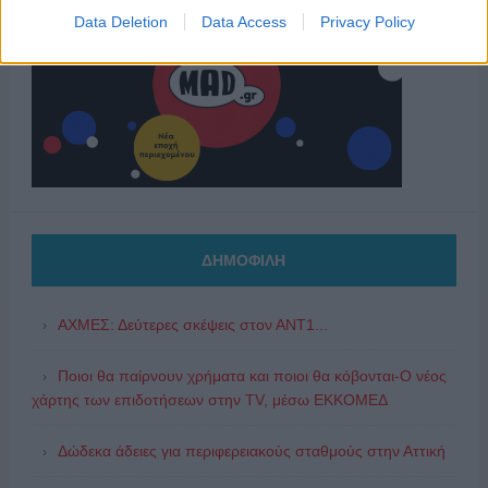
Data Deletion
Data Access
Privacy Policy
ΔΗΜΟΦΙΛΗ
ΑΧΜΕΣ: Δεύτερες σκέψεις στον ΑΝΤ1...
Ποιοι θα παίρνουν χρήματα και ποιοι θα κόβονται-Ο νέος
χάρτης των επιδοτήσεων στην TV, μέσω ΕΚΚΟΜΕΔ
Δώδεκα άδειες για περιφερειακούς σταθμούς στην Αττική