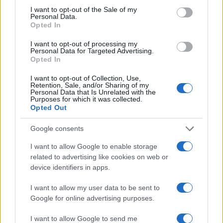
consent section.
I want to opt-out of the Sale of my
της Ζωής μας
Personal Data.
Opted In
Οι άνθρωποι, οι αυθεντικές ιστορίες,
το ελληνικό καλοκαίρι και ένας
I want to opt-out of processing my
Personal Data for Targeted Advertising.
πολιτισμός που μας ενώνει κάθε μέρα.
Opted In
I want to opt-out of Collection, Use,
ΟΣΑ ΧΡΕΙΑΖΕΣΑΙ
Retention, Sale, and/or Sharing of my
ΓΙΑ ΤΟ ΚΑΛΟΚΑΙΡΙ ΣΟΥ →
Personal Data that Is Unrelated with the
Purposes for which it was collected.
Opted Out
Google consents
ΤΟ ΠΑΡΟΝ ΤΗΣ ΚΥΡΙΑΚΗΣ
I want to allow Google to enable storage
related to advertising like cookies on web or
device identifiers in apps.
I want to allow my user data to be sent to
Google for online advertising purposes.
I want to allow Google to send me