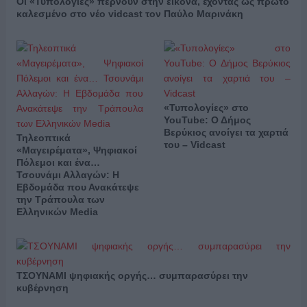
Οι «Τυπολογίες» περνούν στην εικόνα, έχοντας ως πρώτο
καλεσμένο στο νέο vidcast τον Παύλο Μαρινάκη
«Τυπολογίες» στο
YouTube: Ο Δήμος
Βερύκιος ανοίγει τα χαρτιά
Τηλεοπτικά
του – Vidcast
«Μαγειρέματα», Ψηφιακοί
Πόλεμοι και ένα…
Τσουνάμι Αλλαγών: Η
Εβδομάδα που Ανακάτεψε
την Τράπουλα των
Ελληνικών Media
ΤΣΟΥΝΑΜΙ ψηφιακής οργής… συμπαρασύρει την
κυβέρνηση