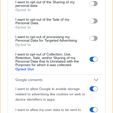
not limited to your visit or usage behaviour. You may click to
I want to opt-out of the Sharing of my
personal data.
grant or deny consent to Google and its third-party tags to
της Ζωής μας
Opted In
use your data for below specified purposes in below Google
Οι άνθρωποι, οι αυθεντικές ιστορίες,
consent section.
I want to opt-out of the Sale of my
το ελληνικό καλοκαίρι και ένας
Personal Data.
Opted In
πολιτισμός που μας ενώνει κάθε μέρα.
I want to opt-out of processing my
Personal Data for Targeted Advertising.
ΟΣΑ ΧΡΕΙΑΖΕΣΑΙ
Opted In
ΓΙΑ ΤΟ ΚΑΛΟΚΑΙΡΙ ΣΟΥ →
I want to opt-out of Collection, Use,
Retention, Sale, and/or Sharing of my
Personal Data that Is Unrelated with the
Purposes for which it was collected.
Opted Out
ΤΟ ΠΑΡΟΝ ΤΗΣ ΚΥΡΙΑΚΗΣ
Google consents
I want to allow Google to enable storage
related to advertising like cookies on web or
device identifiers in apps.
I want to allow my user data to be sent to