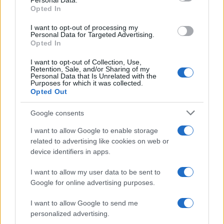
Personal Data.
Opted In
της Ζωής μας
I want to opt-out of processing my
Οι άνθρωποι, οι αυθεντικές ιστορίες,
Personal Data for Targeted Advertising.
το ελληνικό καλοκαίρι και ένας
Opted In
πολιτισμός που μας ενώνει κάθε μέρα.
I want to opt-out of Collection, Use,
Retention, Sale, and/or Sharing of my
Personal Data that Is Unrelated with the
ΟΣΑ ΧΡΕΙΑΖΕΣΑΙ
Purposes for which it was collected.
ΓΙΑ ΤΟ ΚΑΛΟΚΑΙΡΙ ΣΟΥ →
Opted Out
Google consents
I want to allow Google to enable storage
related to advertising like cookies on web or
ΤΟ ΠΑΡΟΝ ΤΗΣ ΚΥΡΙΑΚΗΣ
device identifiers in apps.
I want to allow my user data to be sent to
Google for online advertising purposes.
I want to allow Google to send me
personalized advertising.