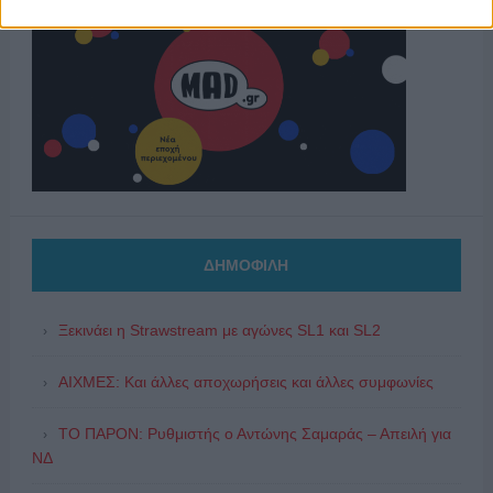
ΔΗΜΟΦΙΛΗ
Ξεκινάει η Strawstream με αγώνες SL1 και SL2
ΑΙΧΜΕΣ: Και άλλες αποχωρήσεις και άλλες συμφωνίες
ΤΟ ΠΑΡΟΝ: Ρυθμιστής ο Αντώνης Σαμαράς – Απειλή για
ΝΔ