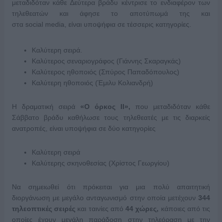
μεταδιδόταν κάθε Δεύτερα βράδυ κέντρισε το ενδιαφέρον των
τηλεθεατών και άφησε το αποτύπωμά της και
στα
social
media,
είναι υποψήφια σε τέσσερις κατηγορίες.
Καλύτερη σειρά.
Καλύτερος σεναριογράφος (Γιάννης Σκαραγκάς)
Καλύτερος ηθοποιός (Σπύρος Παπαδόπουλος)
Καλύτερη ηθοποιός (Έμιλυ Κολιανδρή)
Η δραματική σειρά
«Ο όρκος ΙΙ»,
που μεταδιδόταν κάθε
Σάββατο βράδυ καθήλωσε τους τηλεθεατές με τις διαρκείς
ανατροπές, είναι υποψήφια σε δύο κατηγορίες
Καλύτερη σειρά
Καλύτερης σκηνοθεσίας (Χρίστος Γεωργίου)
Να σημειωθεί ότι πρόκειται για μια πολύ απαιτητική
διοργάνωση με μεγάλο ανταγωνισμό στην οποία μετέχουν
344
τηλεοπτικές σειρές
και ταινίες από
44 χώρες,
κάποιες από τις
οποίες έχουν μεγάλη παράδοση στην τηλεόραση με την