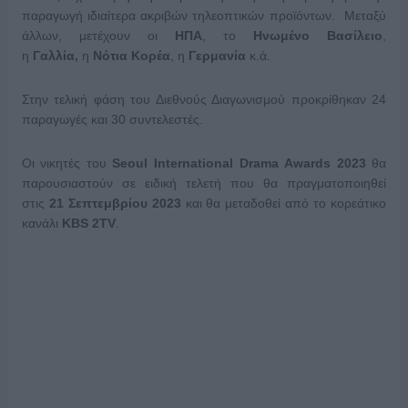
παραγωγή ιδιαίτερα ακριβών τηλεοπτικών προϊόντων. Μεταξύ
άλλων, μετέχουν οι
ΗΠΑ
, το
Ηνωμένο Βασίλειο
,
η
Γαλλία,
η
Νότια Κορέα
, η
Γερμανία
κ.ά.
Στην τελική φάση του Διεθνούς Διαγωνισμού προκρίθηκαν 24
παραγωγές και 30 συντελεστές.
Οι νικητές του
Seoul International Drama Awards
2023
θα
παρουσιαστούν σε ειδική τελετή που θα πραγματοποιηθεί
στις
21 Σεπτεμβρίου 2023
και θα μεταδοθεί από το κορεάτικο
κανάλι
KBS
2
TV
.