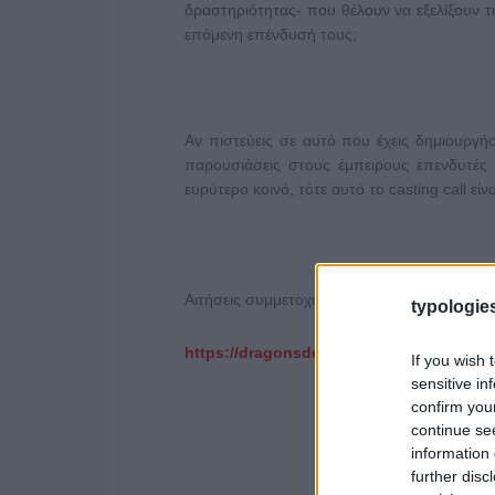
δραστηριότητας- που θέλουν να εξελίξουν τ
επόμενη επένδυσή τους;
Αν πιστεύεις σε αυτό που έχεις δημιουργήσ
παρουσιάσεις στους έμπειρους επενδυτές
ευρύτερο κοινό, τότε αυτό το casting call είνα
Αιτήσεις συμμετοχής:
typologies
https://dragonsden.skaitv.gr/
If you wish 
sensitive in
confirm you
continue se
information 
further disc