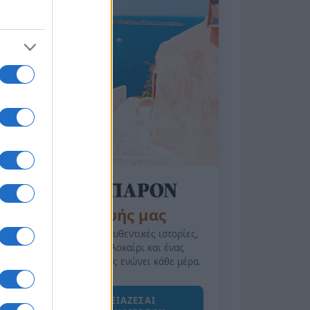
της Ζωής μας
Οι άνθρωποι, οι αυθεντικές ιστορίες,
το ελληνικό καλοκαίρι και ένας
πολιτισμός που μας ενώνει κάθε μέρα.
ΟΣΑ ΧΡΕΙΑΖΕΣΑΙ