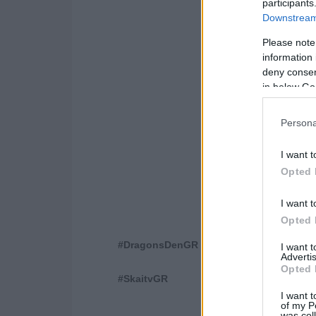
participants
Downstream 
Please note
information 
deny consent
in below Go
Persona
I want t
Opted 
I want t
Opted 
#
DragonsDenGR
I want 
Advertis
Opted 
#
SkaitvGR
I want t
of my P
was col