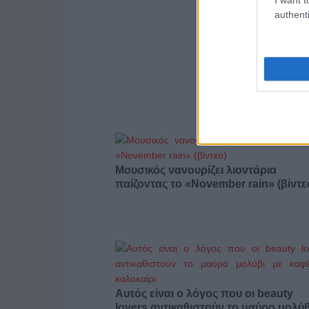
authenti
Μουσικός νανουρίζει λιοντάρια
παίζοντας το «November rain» (βίντε
Αυτός είναι ο λόγος που οι beauty
lovers αντικαθιστούν το μαύρο μολύβ