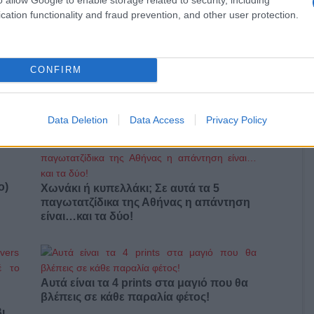
cation functionality and fraud prevention, and other user protection.
CONFIRM
Νέο «Καλημέρα Ελλάδα» με Βασίλη
Χιώτη και Άκη Παυλόπουλο
Data Deletion
Data Access
Privacy Policy
ο)
Χωνάκι ή κυπελλάκι; Σε αυτά τα 5
παγωτατζίδικα της Αθήνας η απάντηση
είναι…και τα δύο!
Αυτά είναι τα 4 prints στα μαγιό που θα
βλέπεις σε κάθε παραλία φέτος!
ι