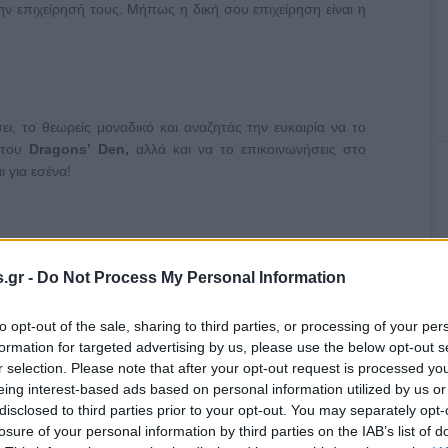
ην επιχείρησή τους. Μήπως η δική σου επιχείρηση είναι η
ει, το θεωρείς μοναδικό και αναζητάς την ευκαιρία να το
 του
Dragons
’
Den
,
αλλά και να το επικοινωνήσεις στο
ι για εσένα!
.gr -
Do Not Process My Personal Information
to opt-out of the sale, sharing to third parties, or processing of your per
formation for targeted advertising by us, please use the below opt-out s
r selection. Please note that after your opt-out request is processed y
eing interest-based ads based on personal information utilized by us or
disclosed to third parties prior to your opt-out. You may separately opt-
losure of your personal information by third parties on the IAB’s list of