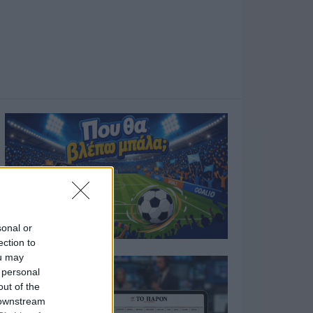
sonal or
ection to
ou may
 personal
out of the
 downstream