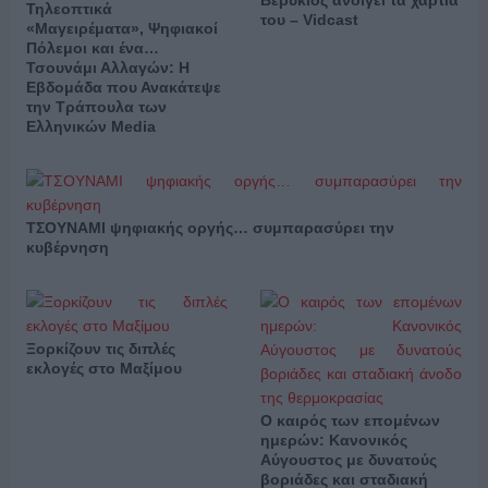
Βερύκιος ανοίγει τα χαρτιά
Τηλεοπτικά
του – Vidcast
«Μαγειρέματα», Ψηφιακοί
Πόλεμοι και ένα…
Τσουνάμι Αλλαγών: Η
Εβδομάδα που Ανακάτεψε
την Τράπουλα των
Ελληνικών Media
ΤΣΟΥΝΑΜΙ ψηφιακής οργής… συμπαρασύρει την
κυβέρνηση
Ξορκίζουν τις διπλές
εκλογές στο Μαξίμου
Ο καιρός των επομένων
ημερών: Κανονικός
Αύγουστος με δυνατούς
βοριάδες και σταδιακή