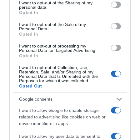
not limited to your visit or usage behaviour. You may click to
I want to opt-out of the Sharing of my
προορισμό τους και άλλοι αλλάζουν πορεία, ενώ έχουν
personal data.
grant or deny consent to Google and its third-party tags to
ξεκινήσει για άλλου καταλήγουν σε άλλο σημείο. Η
Opted In
use your data for below specified purposes in below Google
κινητικότητα είναι συνάρτηση πολλών παραγόντων,
consent section.
I want to opt-out of the Sale of my
ορισμένοι εκ των οποίων δεν είναι ορατοί προς το
Personal Data.
παρόν. Λέγεται πως ο Ιβάν Σαββίδης τα βρήκε με την
Opted In
κυβέρνηση, […]
I want to opt-out of processing my
Personal Data for Targeted Advertising.
Opted In
I want to opt-out of Collection, Use,
Retention, Sale, and/or Sharing of my
Personal Data that Is Unrelated with the
Purposes for which it was collected.
Opted Out
Google consents
I want to allow Google to enable storage
related to advertising like cookies on web or
device identifiers in apps.
I want to allow my user data to be sent to