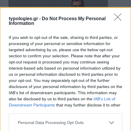
typologies.gr -
Do Not Process My Personal
Information
If you wish to opt-out of the sale, sharing to third parties, or
processing of your personal or sensitive information for
targeted advertising by us, please use the below opt-out
section to confirm your selection. Please note that after your
opt-out request is processed you may continue seeing
interest-based ads based on personal information utilized by
us or personal information disclosed to third parties prior to
ΑΙΧΜΕΣ
your opt-out. You may separately opt-out of the further
disclosure of your personal information by third parties on the
IAB’s list of downstream participants. This information may
also be disclosed by us to third parties on the
IAB’s List of
ΑΙΧΜΕΣ: Και άλλες αποχωρήσεις και
Downstream Participants
that may further disclose it to other
άλλες συμφωνίες
third parties.
Please note that this website/app uses one or more Google
Personal Data Processing Opt Outs
Το Καλοκαίρι αυτό στα ΜΜΕ θυμίζει αίθουσα αφίξεων και
services and may gather and store information including but
αναχωρήσεων αεροδρομίου. Άλλοι γνωρίζουν τον