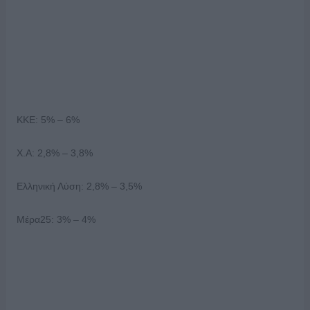
ΚΚΕ: 5% – 6%
Χ.Α: 2,8% – 3,8%
Ελληνική Λύση: 2,8% – 3,5%
Μέρα25: 3% – 4%